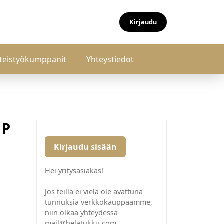
Kirjaudu
teistyökumppanit
Yhteystiedot
 P
Kirjaudu sisään
Hei yritysasiakas!
Jos teillä ei vielä ole avattuna
tunnuksia verkkokauppaamme,
niin olkaa yhteydessä
mail@helatukku.com