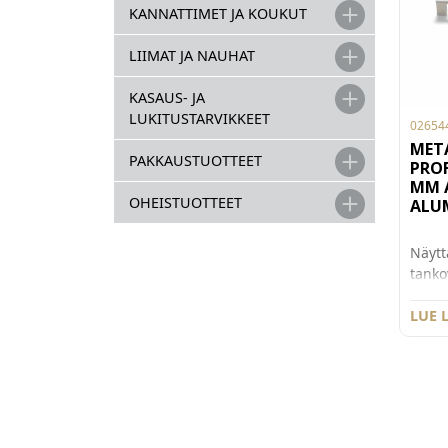
KANNATTIMET JA KOUKUT
LIIMAT JA NAUHAT
KASAUS- JA
LUKITUSTARVIKKEET
02654
META
PAKKAUSTUOTTEET
PROF
MM 
OHEISTUOTTEET
ALUM
Näytt
tanko
Kiinn
392 m
LUE 
vetim
mm, k
syvyy
anodi