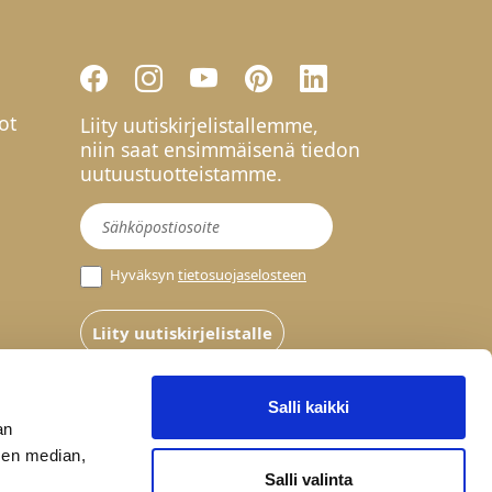
ot
Liity uutiskirjelistallemme,
niin saat ensimmäisenä tiedon
uutuustuotteistamme.
Uutiskirje
Hyväksyn
tietosuojaselosteen
Liity uutiskirjelistalle
Salli kaikki
an
sen median,
Salli valinta