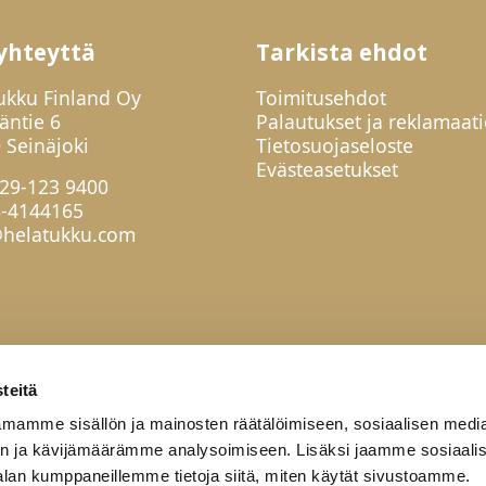
yhteyttä
Tarkista ehdot
ukku Finland Oy
Toimitusehdot
jäntie 6
Palautukset ja reklamaati
 Seinäjoki
Tietosuojaseloste
Evästeasetukset
29-123 9400
6-4144165
helatukku.com
teitä
mamme sisällön ja mainosten räätälöimiseen, sosiaalisen medi
n ja kävijämäärämme analysoimiseen. Lisäksi jaamme sosiaali
alan kumppaneillemme tietoja siitä, miten käytät sivustoamme.