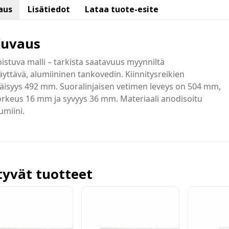
aus
Lisätiedot
Lataa tuote-esite
uvaus
istuva malli – tarkista saatavuus myynniltä
yttävä, alumiininen tankovedin. Kiinnitysreikien
äisyys 492 mm. Suoralinjaisen vetimen leveys on 504 mm,
rkeus 16 mm ja syvyys 36 mm. Materiaali anodisoitu
umiini.
ttyvät tuotteet