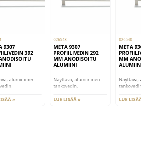
4
026543
026540
 9307
META 9307
META 93
IILIVEDIN 392
PROFIILIVEDIN 292
PROFIILI
ANODISOITU
MM ANODISOITU
MM ANO
IINI
ALUMIINI
ALUMIIN
ävä, alumiininen
Näyttävä, alumiininen
Näyttävä, 
vedin.
tankovedin.
tankovedi
itysreikien etäisyys
Kiinnitysreikien etäisyys
Kiinnitysr
m. Suoralinjaisen
LISÄÄ »
292 mm. Suoralinjaisen
LUE LISÄÄ »
128 mm. S
LUE LISÄÄ
en leveys on 404
vetimen leveys on 304
vetimen le
orkeus 16 mm ja
mm, korkeus 16 mm ja
mm, korke
s 36 mm. Materiaali
syvyys 36 mm. Materiaali
syvyys 36 
soitu alumiini.
anodisoitu alumiini.
anodisoitu