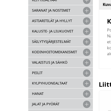
Kuv
SARANAT JA NOSTIMET
K
ASTIARITILÄT JA HYLLYT
Po
KALUSTE- JA LIUKUOVET
Nä
et
SÄILYTYSJÄRJESTELMÄT
ko
KODINHOITOMEKANISMIT
al
VALAISTUS JA SÄHKÖ
PEILIT
Lii
KYLPYHUONEALTAAT
HANAT
JALAT JA PYÖRÄT