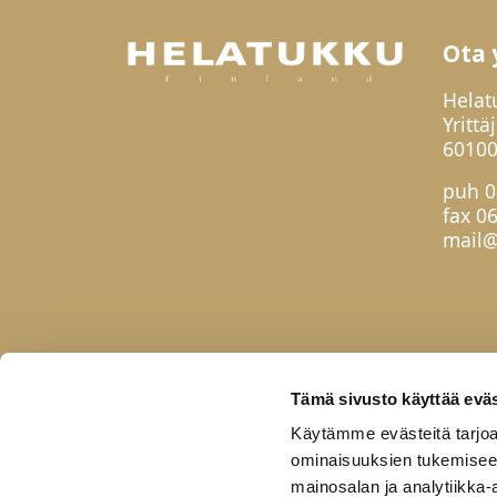
Ota 
Helat
Yrittä
60100
puh
0
fax 0
mail@
Tämä sivusto käyttää eväs
Käytämme evästeitä tarjoa
ominaisuuksien tukemisee
mainosalan ja analytiikka-