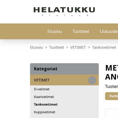
Etusivu
Tuotteet
Uutuude
Etusivu
Tuotteet
VETIMET
Tankovetimet
MET
Kategoriat
AN
VETIMET
Tuot
D-vetimet
Outle
Kaarivetimet
Tankovetimet
Kuppivetimet