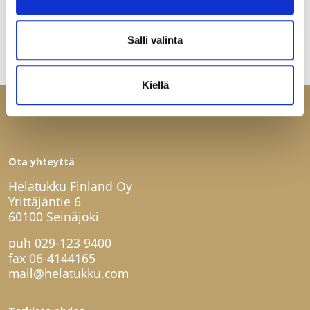
Salli valinta
Kiellä
Ota yhteyttä
Helatukku Finland Oy
Yrittäjäntie 6
60100 Seinäjoki
puh
029-123 9400
fax 06-4144165
mail@helatukku.com