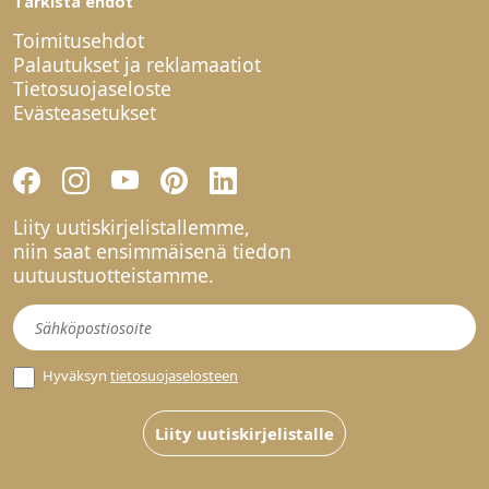
Tarkista ehdot
Toimitusehdot
Palautukset ja reklamaatiot
Tietosuojaseloste
Evästeasetukset
Liity uutiskirjelistallemme,
niin saat ensimmäisenä tiedon
uutuustuotteistamme.
Uutiskirje
Hyväksyn
tietosuojaselosteen
Liity uutiskirjelistalle