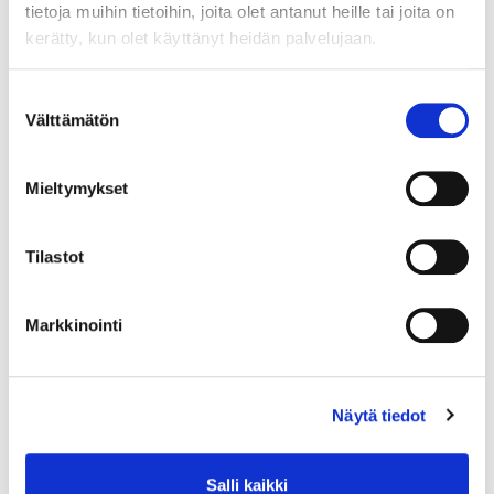
Määrä pakkauksessa:
tietoja muihin tietoihin, joita olet antanut heille tai joita on
1
kerätty, kun olet käyttänyt heidän palvelujaan.
Yksikkö:
KPL
Suostumuksen
Välttämätön
valinta
Mieltymykset
Tilastot
Markkinointi
Näytä tiedot
Salli kaikki