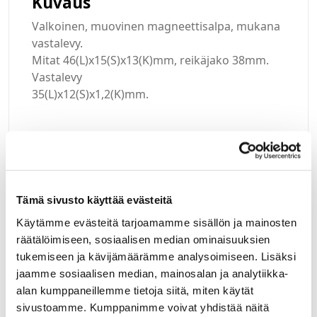
Kuvaus
Valkoinen, muovinen magneettisalpa, mukana
vastalevy.
Mitat 46(L)x15(S)x13(K)mm, reikäjako 38mm.
Vastalevy
35(L)x12(S)x1,2(K)mm.
Kirjaudu sisään
Tämä sivusto käyttää evästeitä
Hei yritysasiakas!
Käytämme evästeitä tarjoamamme sisällön ja mainosten
räätälöimiseen, sosiaalisen median ominaisuuksien
Jos teillä ei vielä ole avattuna tunnuksia
tukemiseen ja kävijämäärämme analysoimiseen. Lisäksi
verkkokauppaamme, niin olkaa yhteydessä
jaamme sosiaalisen median, mainosalan ja analytiikka-
mail@helatukku.com
alan kumppaneillemme tietoja siitä, miten käytät
sivustoamme. Kumppanimme voivat yhdistää näitä