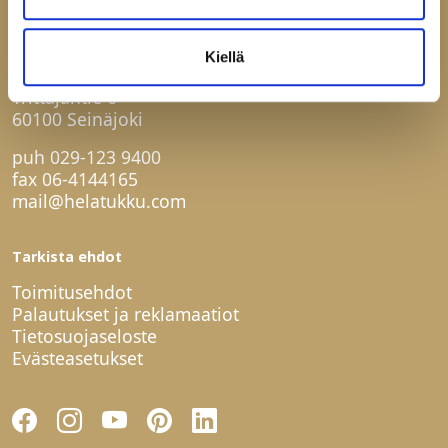
Ota yhteyttä
Kiellä
Helatukku Finland Oy
Yrittäjäntie 6
60100 Seinäjoki
puh
029-123 9400
fax 06-4144165
mail@helatukku.com
Tarkista ehdot
Toimitusehdot
Palautukset ja reklamaatiot
Tietosuojaseloste
Evästeasetukset