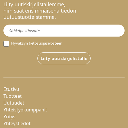
Liity uutiskirjelistallemme,
niin saat ensimmäisenä tiedon
uutuustuotteistamme.
Uutiskirje
Hyväksyn
tietosuojaselosteen
Liity uutiskirjelistalle
Etusivu
Tuotteet
Uutuudet
Yhteistyökumppanit
Yritys
Yhteystiedot