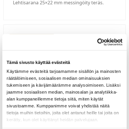
Lehtisarana 25×22 mm messingöity teräs.
Kirjaudu sisään
Hei yritysasiakas!
Tämä sivusto käyttää evästeitä
Jos teillä ei vielä ole avattuna tunnuksia
Käytämme evästeitä tarjoamamme sisällön ja mainosten
verkkokauppaamme, niin olkaa yhteydessä
mail@helatukku.com
räätälöimiseen, sosiaalisen median ominaisuuksien
tukemiseen ja kävijämäärämme analysoimiseen. Lisäksi
jaamme sosiaalisen median, mainosalan ja analytiikka-
Määrä pakkauksessa:
alan kumppaneillemme tietoja siitä, miten käytät
100
sivustoamme. Kumppanimme voivat yhdistää näitä
Yksikkö:
tietoja muihin tietoihin, joita olet antanut heille tai joita on
KPL
kerätty, kun olet käyttänyt heidän palvelujaan.