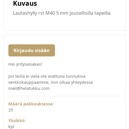
Kuvaus
Lautashylly rst M40 5 mm jousellisilla tapeilla.
Kirjaudu sisään
Hei yritysasiakas!
Jos teillä ei vielä ole avattuna tunnuksia
verkkokauppaamme, niin olkaa yhteydessä
mail@helatukku.com
Määrä pakkauksessa:
25
Yksikkö:
kpl