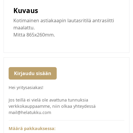
Kuvaus
Kotimainen astiakaapin lautasritilä antrasiitti
maalattu.
Mitta 865x260mm.
Kirjaudu sisään
Hei yritysasiakas!
Jos teillä ei vielä ole avattuna tunnuksia
verkkokauppaamme, niin olkaa yhteydessä
mail@helatukku.com
Määrä pakkauksessa: