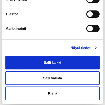
mm.
LUE LISÄÄ »
Tilastot
Markkinointi
Näytä tiedot
Salli kaikki
Salli valinta
Kiellä