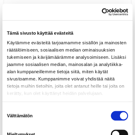
LUE LISÄÄ »
Tämä sivusto käyttää evästeitä
91067009
Tasohylly 865 mm antrasiitti
Käytämme evästeitä tarjoamamme sisällön ja mainosten
räätälöimiseen, sosiaalisen median ominaisuuksien
Kotimainen astiakaapin tasoritilä antrasiitti maalattu. Mitta
tukemiseen ja kävijämäärämme analysoimiseen. Lisäksi
865x260mm.
jaamme sosiaalisen median, mainosalan ja analytiikka-
alan kumppaneillemme tietoja siitä, miten käytät
LUE LISÄÄ »
sivustoamme. Kumppanimme voivat yhdistää näitä
tietoja muihin tietoihin, joita olet antanut heille tai joita on
kerätty, kun olet käyttänyt heidän palvelujaan.
91913303
Ritilänkannatinlista uralla antrasiitti
Suostumuksen
Välttämätön
valinta
Antrasiitin värinen ritilänkannatinlista astiakaapinhyllyille.
Kiinitetään kalusterunkoon sekä 5mm tapeilla että
ruuveilla. Myydään pareittain. Tappien säätöväli 185 - 240
Mieltymykset