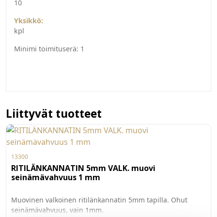
10
Yksikkö:
kpl
Minimi toimituserä:
1
Liittyvät tuotteet
13300
RITILÄNKANNATIN 5mm VALK. muovi
seinämävahvuus 1 mm
Muovinen valkoinen ritilänkannatin 5mm tapilla. Ohut
seinämävahvuus, vain 1mm.