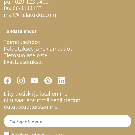
puh
029-123 9400
fax 06-4144165
mail@helatukku.com
Tarkista ehdot
Toimitusehdot
Palautukset ja reklamaatiot
Tietosuojaseloste
Evästeasetukset
Liity uutiskirjelistallemme,
niin saat ensimmäisenä tiedon
uutuustuotteistamme.
Uutiskirje
Hyväksyn
tietosuojaselosteen