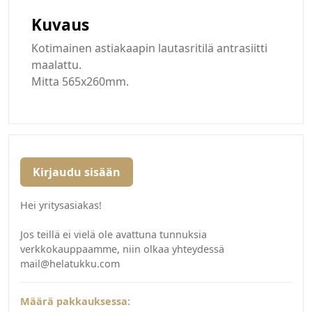
Kuvaus
Kotimainen astiakaapin lautasritilä antrasiitti
maalattu.
Mitta 565x260mm.
Kirjaudu sisään
Hei yritysasiakas!
Jos teillä ei vielä ole avattuna tunnuksia
verkkokauppaamme, niin olkaa yhteydessä
mail@helatukku.com
Määrä pakkauksessa: