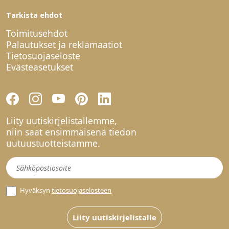
Tarkista ehdot
Toimitusehdot
Palautukset ja reklamaatiot
Tietosuojaseloste
Evästeasetukset
Liity uutiskirjelistallemme,
niin saat ensimmäisenä tiedon
uutuustuotteistamme.
Uutiskirje
Hyväksyn
tietosuojaselosteen
Liity uutiskirjelistalle