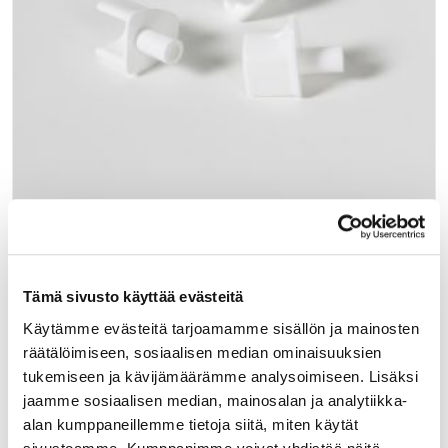
13300
RITILÄNKANNATIN 5mm VALK. muovi
seinämävahvuus 1 mm
Tämä sivusto käyttää evästeitä
Käytämme evästeitä tarjoamamme sisällön ja mainosten
Muovinen valkoinen ritilänkannatin 5mm tapilla. Ohut
räätälöimiseen, sosiaalisen median ominaisuuksien
seinämävahvuus, vain 1mm.
tukemiseen ja kävijämäärämme analysoimiseen. Lisäksi
jaamme sosiaalisen median, mainosalan ja analytiikka-
LUE LISÄÄ »
alan kumppaneillemme tietoja siitä, miten käytät