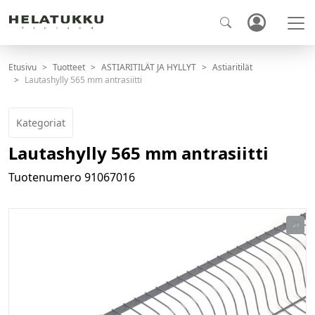
Etusivu
Tuotteet
ASTIARITILÄT JA HYLLYT
Astiaritilät
Lautashylly 565 mm antrasiitti
Kategoriat
Lautashylly 565 mm antrasiitti
Tuotenumero
91067016