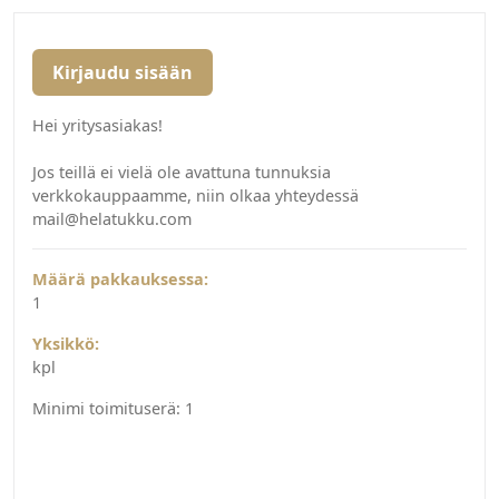
Kirjaudu sisään
Hei yritysasiakas!
Jos teillä ei vielä ole avattuna tunnuksia
verkkokauppaamme, niin olkaa yhteydessä
mail@helatukku.com
Määrä pakkauksessa:
1
Yksikkö:
kpl
Minimi toimituserä:
1