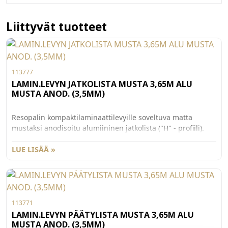
Liittyvät tuotteet
113777
LAMIN.LEVYN JATKOLISTA MUSTA 3,65M ALU
MUSTA ANOD. (3,5MM)
Resopalin kompaktilaminaattilevyille soveltuva matta
mustaksi anodisoitu alumiininen jatkolista ("H" - profiili).
Alumiiniprofiilin pituus 3650mm, korkeus 6mm, leveys
12mm, sisämitta levylle 3,5mm.
LUE LISÄÄ »
113771
LAMIN.LEVYN PÄÄTYLISTA MUSTA 3,65M ALU
MUSTA ANOD. (3,5MM)