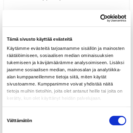
Resopalin kompaktilaminaattilevyille soveltuva matta
mustaksi anodisoitu alumiininen päätylista ("J" -profiili).
Alumiiniprofiilin pituus 3650mm, korkeus 7mm, leveys
6/20mm, sisämitta levylle 3,5mm.
LUE LISÄÄ »
Tämä sivusto käyttää evästeitä
Käytämme evästeitä tarjoamamme sisällön ja mainosten
räätälöimiseen, sosiaalisen median ominaisuuksien
113770
tukemiseen ja kävijämäärämme analysoimiseen. Lisäksi
LAMIN.LEVYN PÄÄTYLISTA SILVER 3,65M ALUMIINI
jaamme sosiaalisen median, mainosalan ja analytiikka-
ANOD. (3,5MM)
alan kumppaneillemme tietoja siitä, miten käytät
sivustoamme. Kumppanimme voivat yhdistää näitä
Resopalin kompaktilaminaattilevyille soveltuva anodisoitu
tietoja muihin tietoihin, joita olet antanut heille tai joita on
(silver matta) alumiininen päätylista ("J" -profiili).
kerätty, kun olet käyttänyt heidän palvelujaan.
Alumiiniprofiilin pituus 3650mm, korkeus 7mm, leveys
6/20mm, sisämitta levylle 3,5mm.
LUE LISÄÄ »
Suostumuksen
Välttämätön
valinta