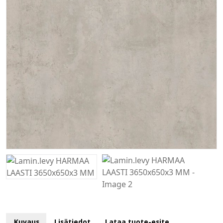
Kuvaus
Lisätiedot
Lataa tuote-esite