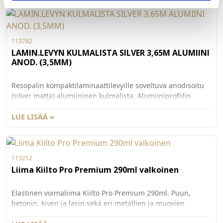
113782
LAMIN.LEVYN KULMALISTA SILVER 3,65M ALUMIINI
ANOD. (3,5MM)
Resopalin kompaktilaminaattilevyille soveltuva anodisoitu
(silver matta) alumiininen kulmalista. Alumiiniprofiilin
pituus 3650mm, korkeus 12mm, leveys 12mm, sisämitta
levylle 3,5mm.
LUE LISÄÄ »
113212
Liima Kiilto Pro Premium 290ml valkoinen
Elastinen voimaliima Kiilto Pro Premium 290ml. Puun,
betonin, kiven ja lasin sekä eri metallien ja muovien
liimauksiin sisä- ja ulkotiloihin. Erittäin hyvän