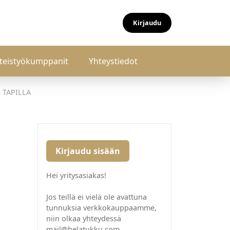
Kirjaudu
teistyökumppanit
Yhteystiedot
 TAPILLA
Kirjaudu sisään
Hei yritysasiakas!
Jos teillä ei vielä ole avattuna
tunnuksia verkkokauppaamme,
niin olkaa yhteydessä
mail@helatukku.com