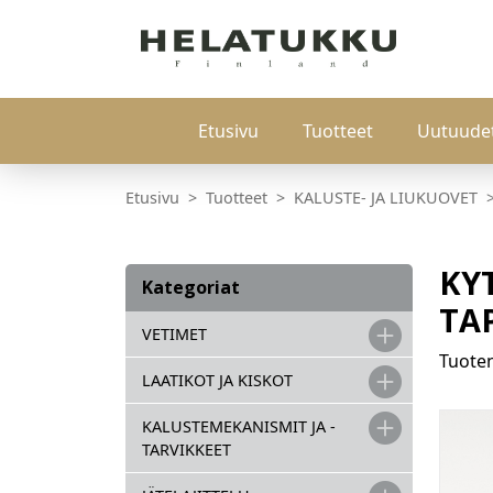
Etusivu
Tuotteet
Uutuude
Etusivu
Tuotteet
KALUSTE- JA LIUKUOVET
KY
Kategoriat
TA
VETIMET
Tuot
LAATIKOT JA KISKOT
KALUSTEMEKANISMIT JA -
TARVIKKEET