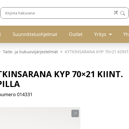
t
Suunnitteluohjelmat
Outlet
Yritys
Yh
Taite- ja liukuovijärjestelmät
KYTKINSARANA KYP 70×21 KIINT.
TKINSARANA KYP 70×21 KIINT.
PILLA
enumero
014331