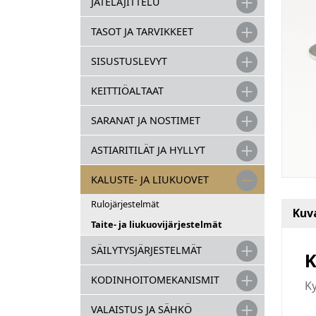
JÄTELAJITTELU
TASOT JA TARVIKKEET
SISUSTUSLEVYT
KEITTIÖALTAAT
SARANAT JA NOSTIMET
ASTIARITILÄT JA HYLLYT
KALUSTE- JA LIUKUOVET
Rulojärjestelmät
Kuv
Taite- ja liukuovijärjestelmät
SÄILYTYSJÄRJESTELMÄT
K
KODINHOITOMEKANISMIT
Ky
VALAISTUS JA SÄHKÖ