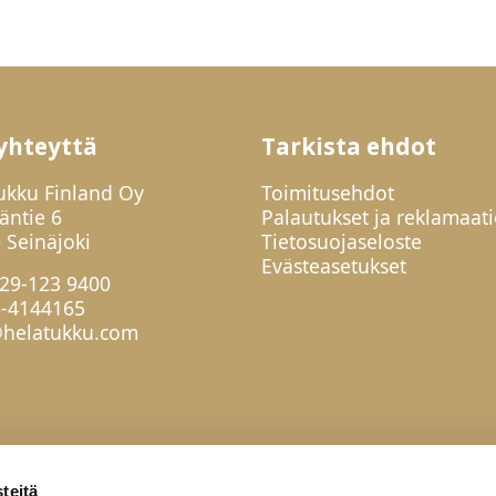
yhteyttä
Tarkista ehdot
ukku Finland Oy
Toimitusehdot
jäntie 6
Palautukset ja reklamaati
 Seinäjoki
Tietosuojaseloste
Evästeasetukset
29-123 9400
6-4144165
helatukku.com
teitä