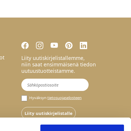
ot
Liity uutiskirjelistallemme,
niin saat ensimmäisenä tiedon
uutuustuotteistamme.
Uutiskirje
Hyväksyn
tietosuojaselosteen
Liity uutiskirjelistalle