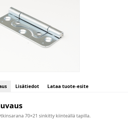
aus
Lisätiedot
Lataa tuote-esite
uvaus
tkinsarana 70×21 sinkitty kiinteällä tapilla.