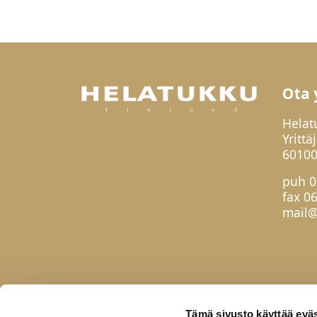
Ota 
Helat
Yrittä
60100
puh
0
fax 0
mail@
Tämä sivusto käyttää eväs