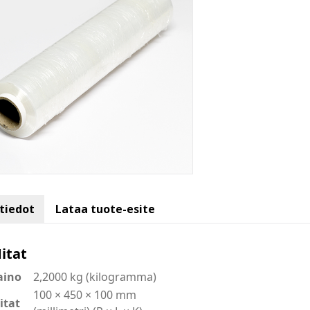
ätiedot
Lataa tuote-esite
itat
aino
2,2000 kg (kilogramma)
100 × 450 × 100 mm
itat