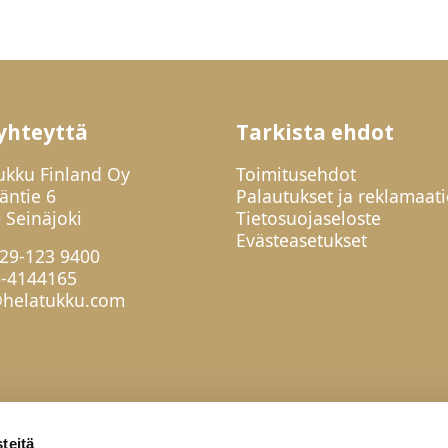
yhteyttä
Tarkista ehdot
ukku Finland Oy
Toimitusehdot
jäntie 6
Palautukset ja reklamaati
 Seinäjoki
Tietosuojaseloste
Evästeasetukset
29-123 9400
6-4144165
helatukku.com
teitä