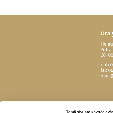
Ota 
Helat
Yrittä
60100
puh
0
fax 0
mail@
Tämä sivusto käyttää eväs