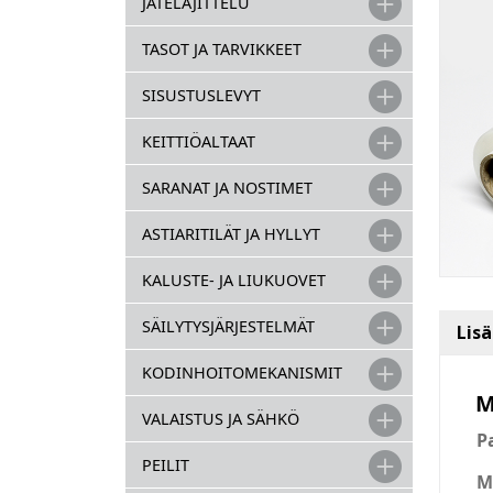
JÄTELAJITTELU
TASOT JA TARVIKKEET
SISUSTUSLEVYT
KEITTIÖALTAAT
SARANAT JA NOSTIMET
ASTIARITILÄT JA HYLLYT
KALUSTE- JA LIUKUOVET
SÄILYTYSJÄRJESTELMÄT
Lis
KODINHOITOMEKANISMIT
M
VALAISTUS JA SÄHKÖ
P
PEILIT
M