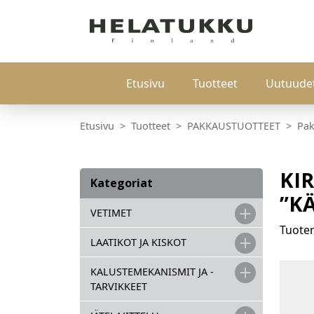
Etusivu
Tuotteet
Uutuude
Etusivu
Tuotteet
PAKKAUSTUOTTEET
Pak
KI
Kategoriat
”K
VETIMET
Tuot
LAATIKOT JA KISKOT
KALUSTEMEKANISMIT JA -
TARVIKKEET