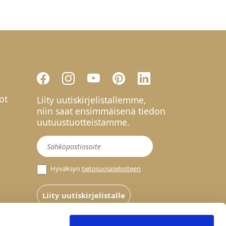
ot
Liity uutiskirjelistallemme,
niin saat ensimmäisenä tiedon
uutuustuotteistamme.
Uutiskirje
Hyväksyn
tietosuojaselosteen
Liity uutiskirjelistalle