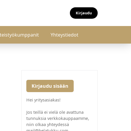
Kirjaudu
teistyökumppanit
Yhteystiedot
Kirjaudu sisään
Hei yritysasiakas!
Jos teillä ei vielä ole avattuna
tunnuksia verkkokauppaamme,
niin olkaa yhteydessä
mail@helatukku.com