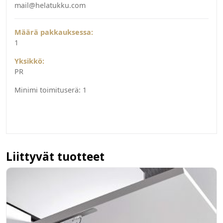
mail@helatukku.com
Määrä pakkauksessa:
1
Yksikkö:
PR
Minimi toimituserä:
1
Liittyvät tuotteet