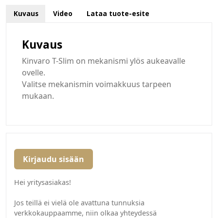
Kuvaus
Video
Lataa tuote-esite
Kuvaus
Kinvaro T-Slim on mekanismi ylös aukeavalle
ovelle.
Valitse mekanismin voimakkuus tarpeen
mukaan.
Kirjaudu sisään
Hei yritysasiakas!
Jos teillä ei vielä ole avattuna tunnuksia
verkkokauppaamme, niin olkaa yhteydessä