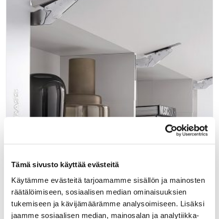
340070
Tämä sivusto käyttää evästeitä
Kinvaro T-Slim LF 250-550 soft-close, valkoinen
Käytämme evästeitä tarjoamamme sisällön ja mainosten
räätälöimiseen, sosiaalisen median ominaisuuksien
Kinvaro T-Slim on mekanismi ylös aukeavalle ovelle. Valitse
tukemiseen ja kävijämäärämme analysoimiseen. Lisäksi
mekanismin voimakkuus tarpeen mukaan.
jaamme sosiaalisen median, mainosalan ja analytiikka-