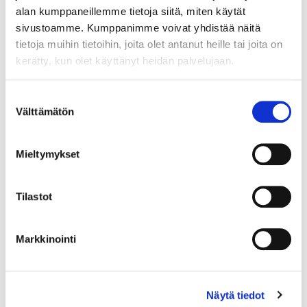
LUE LISÄÄ »
alan kumppaneillemme tietoja siitä, miten käytät
sivustoamme. Kumppanimme voivat yhdistää näitä
tietoja muihin tietoihin, joita olet antanut heille tai joita on
kerätty, kun olet käyttänyt heidän palvelujaan.
340077
Kinvaro T-Slim pinta-asennus adapterit,
valkoinen
Suostumuksen
Välttämätön
valinta
Adapterit pinta-asennukseen Kinvaro T-Slimille.
Mieltymykset
LUE LISÄÄ »
Tilastot
340072
Markkinointi
Kinvaro T-Slim LF 1000-2250 soft-close, valkoinen
Kinvaro T-Slim on mekanismi ylös aukeavalle ovelle. Valitse
mekanismin voimakkuus tarpeen mukaan.
Näytä tiedot