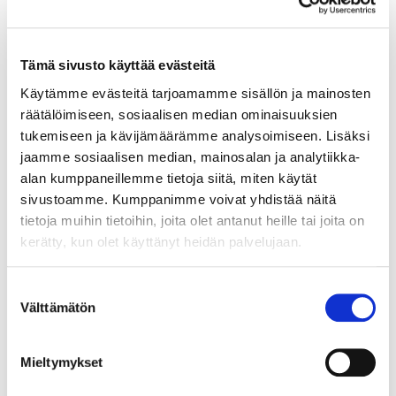
Tämä sivusto käyttää evästeitä
Käytämme evästeitä tarjoamamme sisällön ja mainosten
Kirjaudu sisään
räätälöimiseen, sosiaalisen median ominaisuuksien
tukemiseen ja kävijämäärämme analysoimiseen. Lisäksi
Hei yritysasiakas!
jaamme sosiaalisen median, mainosalan ja analytiikka-
alan kumppaneillemme tietoja siitä, miten käytät
Jos teillä ei vielä ole avattuna tunnuksia
verkkokauppaamme, niin olkaa yhteydessä
sivustoamme. Kumppanimme voivat yhdistää näitä
mail@helatukku.com
tietoja muihin tietoihin, joita olet antanut heille tai joita on
kerätty, kun olet käyttänyt heidän palvelujaan.
Määrä pakkauksessa:
1
Suostumuksen
Välttämätön
valinta
Yksikkö:
kpl
Mieltymykset