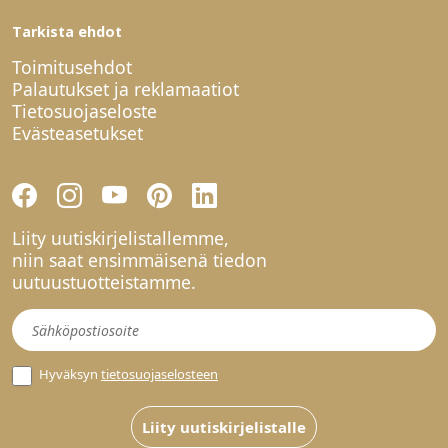
Tarkista ehdot
Toimitusehdot
Palautukset ja reklamaatiot
Tietosuojaseloste
Evästeasetukset
Liity uutiskirjelistallemme,
niin saat ensimmäisenä tiedon
uutuustuotteistamme.
Uutiskirje
Hyväksyn
tietosuojaselosteen
Liity uutiskirjelistalle