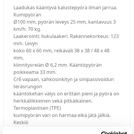
Laadukas kääntyvä kalustepyörä ilman jarrua.
Kumipyörän
Ø100 mm, pyörän leveys 25 mm, kantavuus 3
km/h: 70 kg.
Laakerointi: liukulaakeri. Rakennekorkeus: 123
mm. Levyn
koko 60 x 60 mm, reikäväli 38 x 38 / 48 x 48
mm,
kiinnitysreiän Ø 6,2 mm. Kääntöpyörän
poikkeama 33 mm.
Cr6 vapaan, sähkösinkityn ja sinipassivoidun
teräsrungon
kääntökehän välys on erittäin pieni ja pyörä on
herkkäliikkeinen sekä pitkäikäinen.
Termoplastisen (TPE)
kumipyörän väri on harmaa eikä jätä jälkiä.
Keskiö
hopeanharmaata polypropeenia.