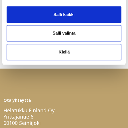
200(K)x290(S)x195(L)mm
Salli kaikki
Iman biosanko Hero 8L tummanharmaa. Mitat
200(K)x290(S)x195(L)mm.
Salli valinta
LUE LISÄÄ »
Kiellä
Ota yhteyttä
Helatukku Finland Oy
Yrittäjäntie 6
60100 Seinäjoki