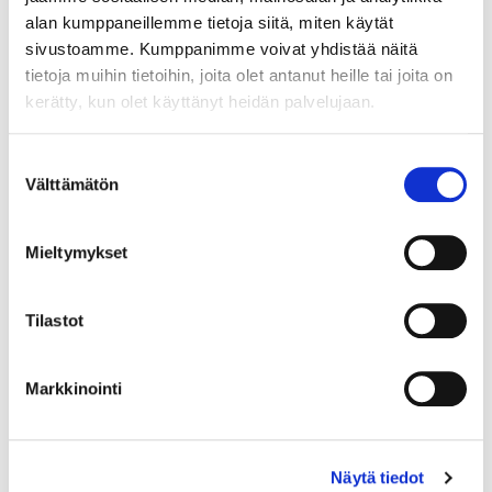
Jos teillä ei vielä ole avattuna tunnuksia
alan kumppaneillemme tietoja siitä, miten käytät
verkkokauppaamme, niin olkaa yhteydessä
sivustoamme. Kumppanimme voivat yhdistää näitä
mail@helatukku.com
tietoja muihin tietoihin, joita olet antanut heille tai joita on
kerätty, kun olet käyttänyt heidän palvelujaan.
Määrä pakkauksessa:
1
Suostumuksen
Yksikkö:
Välttämätön
valinta
kpl
Mieltymykset
Tilastot
Liittyvät tuotteet
Markkinointi
096206
Näytä tiedot
HERO BIOSANKO 8 L HARM. MATALA