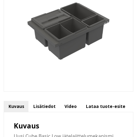
Kuvaus
Lisätiedot
Video
Lataa tuote-esite
Kuvaus
Uusi Cube Basic Low jätelajittelumekanismi.