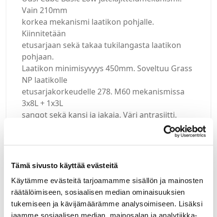
Vain 210mm
korkea mekanismi laatikon pohjalle.
Kiinnitetään
etusarjaan sekä takaa tukilangasta laatikon
pohjaan.
Laatikon minimisyvyys 450mm. Soveltuu Grass
NP laatikolle
etusarjakorkeudelle 278. M60 mekanismissa
3x8L + 1x3L
sangot sekä kansi ja jakaja. Väri antrasiitti.
Tämä sivusto käyttää evästeitä
Kirjaudu sisään
Käytämme evästeitä tarjoamamme sisällön ja mainosten
räätälöimiseen, sosiaalisen median ominaisuuksien
Hei yritysasiakas!
tukemiseen ja kävijämäärämme analysoimiseen. Lisäksi
jaamme sosiaalisen median, mainosalan ja analytiikka-