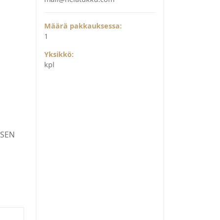
Määrä pakkauksessa:
1
Yksikkö:
kpl