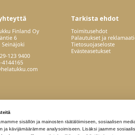
yhteyttä
Tarkista ehdot
ukku Finland Oy
Toimitusehdot
jäntie 6
Palautukset ja reklamaati
 Seinäjoki
Tietosuojaseloste
Evästeasetukset
29-123 9400
6-4144165
helatukku.com
teitä
mamme sisällön ja mainosten räätälöimiseen, sosiaalisen medi
n ja kävijämäärämme analysoimiseen. Lisäksi jaamme sosiaali