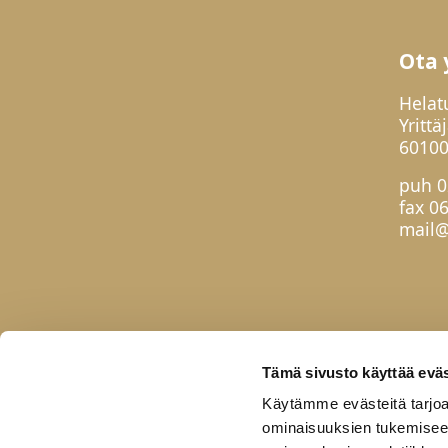
Ota 
Helat
Yrittä
60100
puh
0
fax 0
mail@
Tämä sivusto käyttää eväs
Käytämme evästeitä tarjoa
ominaisuuksien tukemisee