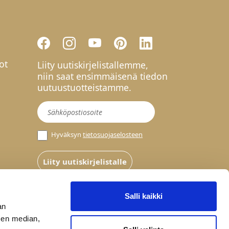
ot
Liity uutiskirjelistallemme,
niin saat ensimmäisenä tiedon
uutuustuotteistamme.
Uutiskirje
Hyväksyn
tietosuojaselosteen
Liity uutiskirjelistalle
Salli kaikki
an
sen median,