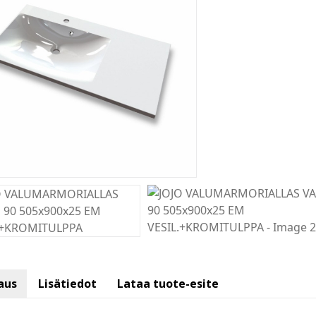
aus
Lisätiedot
Lataa tuote-esite