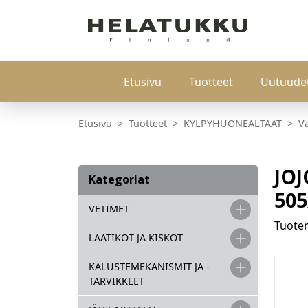
Etusivu
Tuotteet
Uutuude
Etusivu
Tuotteet
KYLPYHUONEALTAAT
V
JO
Kategoriat
50
VETIMET
Tuot
LAATIKOT JA KISKOT
KALUSTEMEKANISMIT JA -
TARVIKKEET