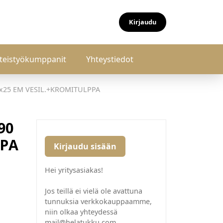
Kirjaudu
teistyökumppanit
Yhteystiedot
x25 EM VESIL.+KROMITULPPA
90
PPA
Kirjaudu sisään
Hei yritysasiakas!
Jos teillä ei vielä ole avattuna
tunnuksia verkkokauppaamme,
niin olkaa yhteydessä
mail@helatukku.com