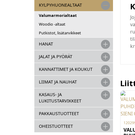
K
KYLPYHUONEALTAAT
Valumarmorialtaat
Jo
v
Woodio -altaat
ru
Putkistot, lisätarvikkeet
ti
HANAT
k
JALAT JA PYÖRÄT
KANNATTIMET JA KOUKUT
Lii
LIIMAT JA NAUHAT
KASAUS- JA
LUKITUSTARVIKKEET
PAKKAUSTUOTTEET
12029
OHEISTUOTTEET
VAL