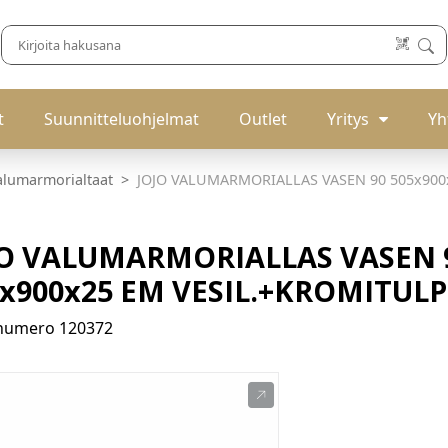
t
Suunnitteluohjelmat
Outlet
Yritys
Yh
alumarmorialtaat
JOJO VALUMARMORIALLAS VASEN 90 505x900
JO VALUMARMORIALLAS VASEN 
5x900x25 EM VESIL.+KROMITUL
enumero
120372