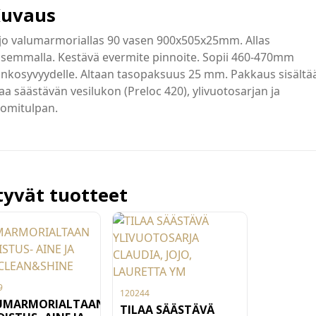
uvaus
jo valumarmoriallas 90 vasen 900x505x25mm. Allas
asemmalla. Kestävä evermite pinnoite. Sopii 460-470mm
nkosyvyydelle. Altaan tasopaksuus 25 mm. Pakkaus sisältä
laa säästävän vesilukon (Preloc 420), ylivuotosarjan ja
romitulpan.
ttyvät tuotteet
9
120244
UMARMORIALTAAN
TILAA SÄÄSTÄVÄ