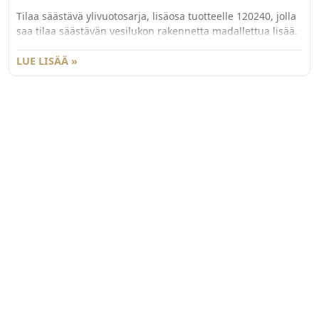
Tilaa säästävä ylivuotosarja, lisäosa tuotteelle 120240, jolla
saa tilaa säästävän vesilukon rakennetta madallettua lisää.
Valumarmorialtaan mukana tulevan ylivuodon välirengas
jää tuolloin pois ja ylivuoto liitetään suoraan
LUE LISÄÄ »
ylivuotoyhteeseen. Ylivuotoyhteen saa kätevästi avattua
erillisellä avaustyökalulla 120245.