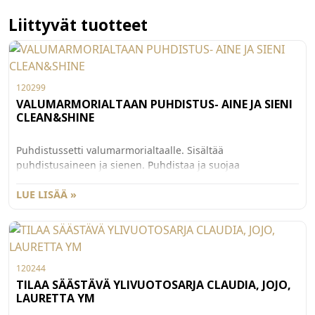
Liittyvät tuotteet
120299
VALUMARMORIALTAAN PUHDISTUS- AINE JA SIENI
CLEAN&SHINE
Puhdistussetti valumarmorialtaalle. Sisältää
puhdistusaineen ja sienen. Puhdistaa ja suojaa
naarmuttamatta pintaa, sopii myös kylpyhuoneen
kromipinnoille.
LUE LISÄÄ »
120244
TILAA SÄÄSTÄVÄ YLIVUOTOSARJA CLAUDIA, JOJO,
LAURETTA YM