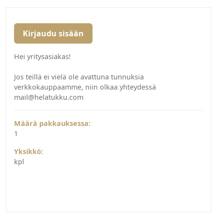
Kirjaudu sisään
Hei yritysasiakas!
Jos teillä ei vielä ole avattuna tunnuksia
verkkokauppaamme, niin olkaa yhteydessä
mail@helatukku.com
Määrä pakkauksessa:
1
Yksikkö:
kpl