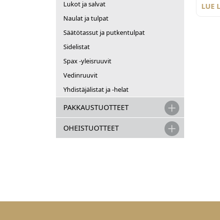
Lukot ja salvat
esime
LUE 
asent
Naulat ja tulpat
vaate
Säätötassut ja putkentulpat
Sidelistat
Spax -yleisruuvit
Vedinruuvit
Yhdistäjälistat ja -helat
PAKKAUSTUOTTEET
OHEISTUOTTEET