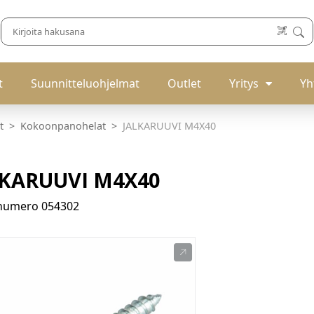
t
Suunnitteluohjelmat
Outlet
Yritys
Yh
t
Kokoonpanohelat
JALKARUUVI M4X40
LKARUUVI M4X40
enumero
054302