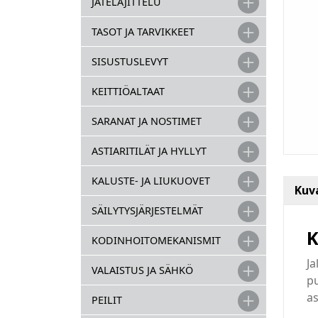
JÄTELAJITTELU
TASOT JA TARVIKKEET
SISUSTUSLEVYT
KEITTIÖALTAAT
SARANAT JA NOSTIMET
ASTIARITILÄT JA HYLLYT
KALUSTE- JA LIUKUOVET
Kuv
SÄILYTYSJÄRJESTELMÄT
K
KODINHOITOMEKANISMIT
Ja
VALAISTUS JA SÄHKÖ
p
as
PEILIT