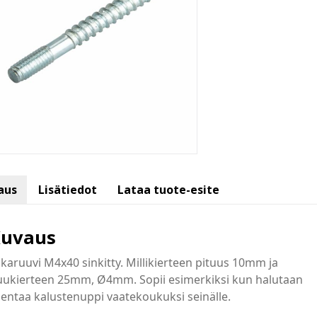
aus
Lisätiedot
Lataa tuote-esite
uvaus
lkaruuvi M4x40 sinkitty. Millikierteen pituus 10mm ja
uukierteen 25mm, Ø4mm. Sopii esimerkiksi kun halutaan
entaa kalustenuppi vaatekoukuksi seinälle.