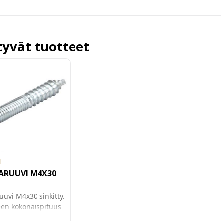
ttyvät tuotteet
1
ARUUVI M4X30
ruuvi M4x30 sinkitty.
een kokonaispituus
, Ø4mm. Sopii