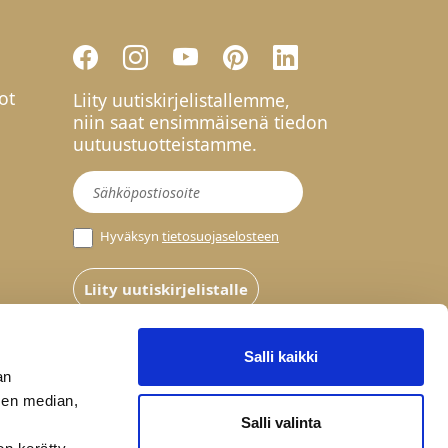
ot
Liity uutiskirjelistallemme,
niin saat ensimmäisenä tiedon
uutuustuotteistamme.
Uutiskirje
Hyväksyn
tietosuojaselosteen
Liity uutiskirjelistalle
Salli kaikki
an
sen median,
Salli valinta