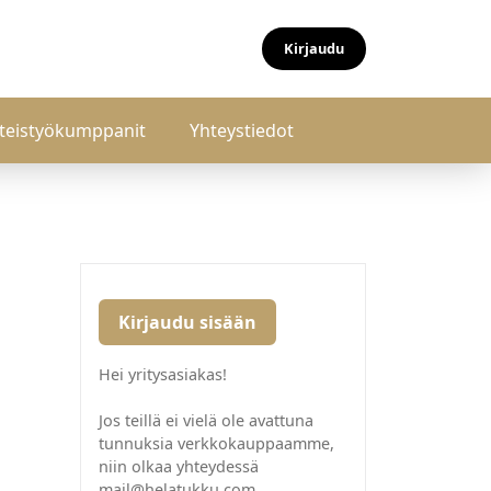
Kirjaudu
teistyökumppanit
Yhteystiedot
Kirjaudu sisään
Hei yritysasiakas!
Jos teillä ei vielä ole avattuna
tunnuksia verkkokauppaamme,
niin olkaa yhteydessä
mail@helatukku.com