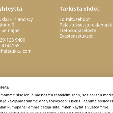
yhteyttä
Tarkista ehdot
ukku Finland Oy
Toimitusehdot
jäntie 6
Palautukset ja reklamaati
 Seinäjoki
Tietosuojaseloste
Evästeasetukset
29-123 9400
6-4144165
helatukku.com
teitä
mamme sisällön ja mainosten räätälöimiseen, sosiaalisen medi
n ja kävijämäärämme analysoimiseen. Lisäksi jaamme sosiaali
alan kumppaneillemme tietoja siitä, miten käytät sivustoamme.