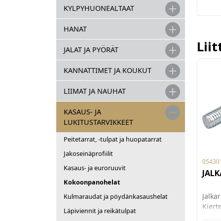
KYLPYHUONEALTAAT
HANAT
Lii
JALAT JA PYÖRÄT
KANNATTIMET JA KOUKUT
LIIMAT JA NAUHAT
KASAUS- JA
LUKITUSTARVIKKEET
Peitetarrat, -tulpat ja huopatarrat
Jakoseinäprofiilit
05430
Kasaus- ja euroruuvit
JALK
Kokoonpanohelat
Jalka
Kulmaraudat ja pöydänkasaushelat
Kiert
Läpiviennit ja reikätulpat
30mm