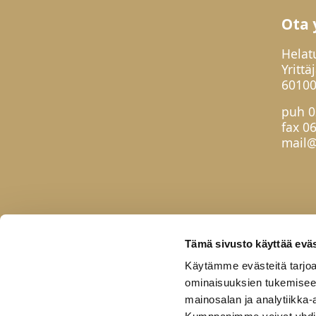
Ota 
Helat
Yrittä
60100
puh
0
fax 0
mail@
Tämä sivusto käyttää eväs
Käytämme evästeitä tarjoa
ominaisuuksien tukemisee
mainosalan ja analytiikka-