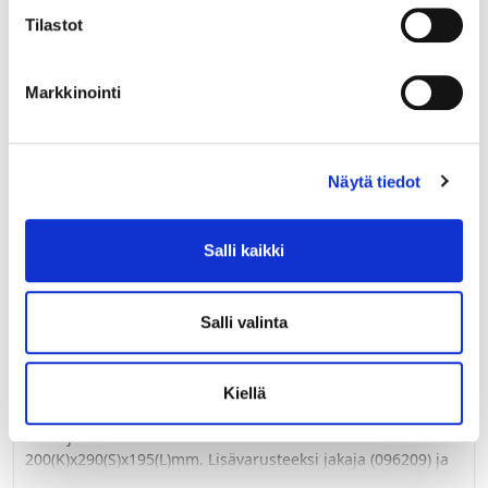
Tilastot
Markkinointi
Näytä tiedot
Salli kaikki
Salli valinta
096204
JÄTESANKO IMA 8 L HARMAA MATALA
200(K)x290(S)x195(L)mm
Kiellä
Iman jätesanko matala 8L tummanharmaa. Mitat
200(K)x290(S)x195(L)mm. Lisävarusteeksi jakaja (096209) ja
kansi (096207).