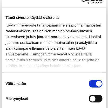
Tämä sivusto käyttää evästeitä
Käytämme evästeitä tarjoamamme sisällön ja mainosten
räätälöimiseen, sosiaalisen median ominaisuuksien
096206
HERO BIOSANKO 8 L HARM. MATALA
tukemiseen ja kävijämäärämme analysoimiseen. Lisäksi
200(K)x290(S)x195(L)mm
jaamme sosiaalisen median, mainosalan ja analytiikka-
alan kumppaneillemme tietoja siitä, miten käytät
Iman biosanko Hero 8L tummanharmaa. Mitat
sivustoamme. Kumppanimme voivat yhdistää näitä
200(K)x290(S)x195(L)mm.
tietoja muihin tietoihin, joita olet antanut heille tai joita on
kerätty, kun olet käyttänyt heidän palvelujaan.
LUE LISÄÄ »
Suostumuksen
Välttämätön
valinta
Mieltymykset