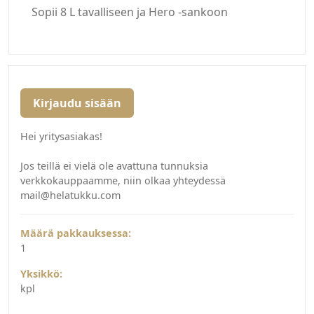
Sopii 8 L tavalliseen ja Hero -sankoon
Kirjaudu sisään
Hei yritysasiakas!
Jos teillä ei vielä ole avattuna tunnuksia
verkkokauppaamme, niin olkaa yhteydessä
mail@helatukku.com
Määrä pakkauksessa:
1
Yksikkö:
kpl