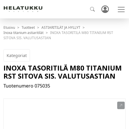
Etusivu
Tuotteet
ASTIARITILÄT JA HYLLYT
Inoxa titanium astiaritilät
INOXA TASORITILÄ M80 TITANIUM RST
SITOVA SIS. VALUTUSASTIAN
Kategoriat
INOXA TASORITILÄ M80 TITANIUM
RST SITOVA SIS. VALUTUSASTIAN
Tuotenumero
075035