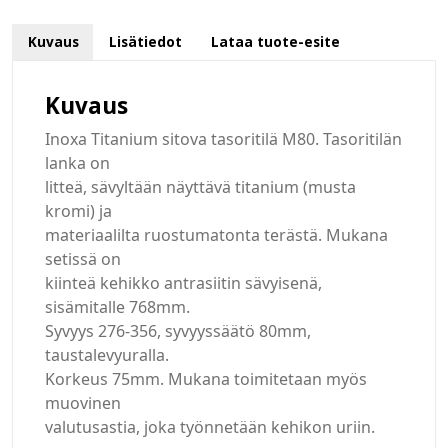
Kuvaus
Lisätiedot
Lataa tuote-esite
Kuvaus
Inoxa Titanium sitova tasoritilä M80. Tasoritilän
lanka on
litteä, sävyltään näyttävä titanium (musta
kromi) ja
materiaalilta ruostumatonta terästä. Mukana
setissä on
kiinteä kehikko antrasiitin sävyisenä,
sisämitalle 768mm.
Syvyys 276-356, syvyyssäätö 80mm,
taustalevyuralla.
Korkeus 75mm. Mukana toimitetaan myös
muovinen
valutusastia, joka työnnetään kehikon uriin.