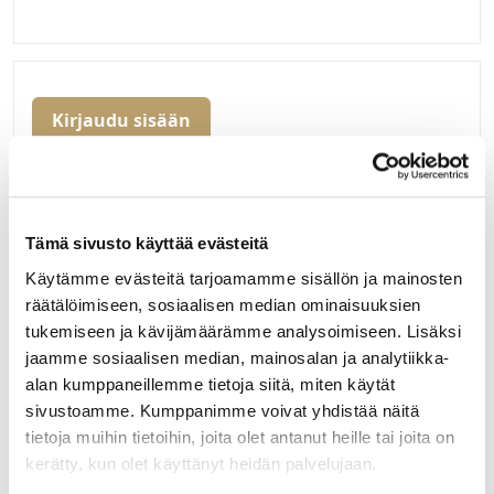
Kirjaudu sisään
Hei yritysasiakas!
Jos teillä ei vielä ole avattuna tunnuksia
verkkokauppaamme, niin olkaa yhteydessä
Tämä sivusto käyttää evästeitä
mail@helatukku.com
Käytämme evästeitä tarjoamamme sisällön ja mainosten
räätälöimiseen, sosiaalisen median ominaisuuksien
Määrä pakkauksessa:
tukemiseen ja kävijämäärämme analysoimiseen. Lisäksi
1
jaamme sosiaalisen median, mainosalan ja analytiikka-
alan kumppaneillemme tietoja siitä, miten käytät
Yksikkö:
sivustoamme. Kumppanimme voivat yhdistää näitä
SET
tietoja muihin tietoihin, joita olet antanut heille tai joita on
kerätty, kun olet käyttänyt heidän palvelujaan.