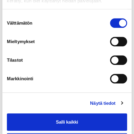
kerätty, kun olet käyttänyt heidän palvelujaan.
Suostumuksen
Välttämätön
valinta
Mieltymykset
Tilastot
Markkinointi
Näytä tiedot
Salli kaikki