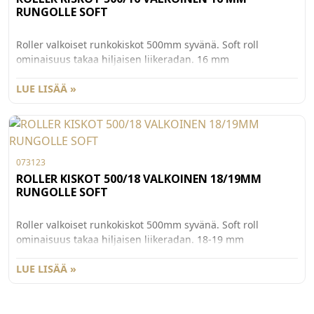
RUNGOLLE SOFT
Roller valkoiset runkokiskot 500mm syvänä. Soft roll
ominaisuus takaa hiljaisen liikeradan. 16 mm
runkoleveydelle (korotus 19,5mm/kisko, rungon sisämitalle
x68 +/-1mm).
LUE LISÄÄ »
073123
ROLLER KISKOT 500/18 VALKOINEN 18/19MM
RUNGOLLE SOFT
Roller valkoiset runkokiskot 500mm syvänä. Soft roll
ominaisuus takaa hiljaisen liikeradan. 18-19 mm
runkoleveydelle (korotus 16,5mm/kisko, rungon sisämitalle
x62 +/-1mm).
LUE LISÄÄ »