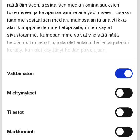
RUUVIKIINNITYS
räätälöimiseen, sosiaalisen median ominaisuuksien
tukemiseen ja kävijämäärämme analysoimiseen. Lisäksi
Vetimettömälle ovelle tarkoitetun Gola Clap'n Fit ylä- tai
jaamme sosiaalisen median, mainosalan ja analytiikka-
väliprofiilin kiinnitin. Asennettaessa korkeiden komeroiden
alan kumppaneillemme tietoja siitä, miten käytät
väliin, komerot liitetään toisiinsa tämän kiinnittimen avulla.
sivustoamme. Kumppanimme voivat yhdistää näitä
Myydään kappaleina, pakkauskoko 10 kpl/pss.
LUE LISÄÄ »
tietoja muihin tietoihin, joita olet antanut heille tai joita on
kerätty, kun olet käyttänyt heidän palvelujaan.
Suostumuksen
027038
Välttämätön
valinta
GOLA-CNF VÄLIPROFIILI RST-LOOK ALUMIINI
KORKEA 4,2M 80.G39.AL04
Mieltymykset
Vetimettömälle ovelle tarkoitettu Gola Clap'n Fit. Korkea
väliprofiili Double, korkeus 66,2mm, asennetaan
laatikostoon kahden etusarjan väliin tai kahden korkean
Tilastot
komeron oven väliin. Materiaali alumiinia, sävy rst-look
LUE LISÄÄ »
(AL04). Salko 4,2m, myydään kappaleina.
Markkinointi