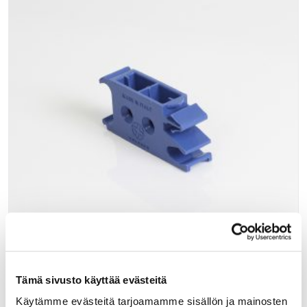
Tämä sivusto käyttää evästeitä
027040
GOLA-CNF KIINNITIN SININEN MUOVI 81.G38.A13
Käytämme evästeitä tarjoamamme sisällön ja mainosten