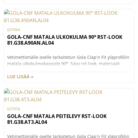
027064
GOLA-CNF MATALA ULKOKULMA 90° RST-LOOK
81.G38.A90AN.AL04
Vetimettömälle ovelle tarkoitetun Gola Clap'n Fit yläprofiilin
matala ulkokulmakappale 90°. Sävy rst-look, materiaali
muovia. Yksikkö kpl.
LUE LISÄÄ »
027074
GOLA-CNF MATALA PEITELEVY RST-LOOK
81.G38.AT3.AL04
Vetimettömälle ovelle tarkoitetun Gola Clap'n Fit yläprofiilin