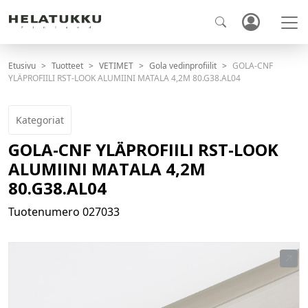
Etusivu
Tuotteet
VETIMET
Gola vedinprofiilit
GOLA-CNF
YLÄPROFIILI RST-LOOK ALUMIINI MATALA 4,2M 80.G38.AL04
Kategoriat
GOLA-CNF YLÄPROFIILI RST-LOOK
ALUMIINI MATALA 4,2M
80.G38.AL04
Tuotenumero
027033