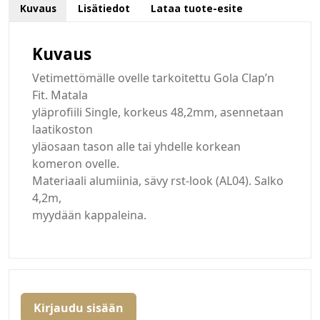
Kuvaus
Lisätiedot
Lataa tuote-esite
Kuvaus
Vetimettömälle ovelle tarkoitettu Gola Clap’n
Fit. Matala
yläprofiili Single, korkeus 48,2mm, asennetaan
laatikoston
yläosaan tason alle tai yhdelle korkean
komeron ovelle.
Materiaali alumiinia, sävy rst-look (AL04). Salko
4,2m,
myydään kappaleina.
Kirjaudu sisään