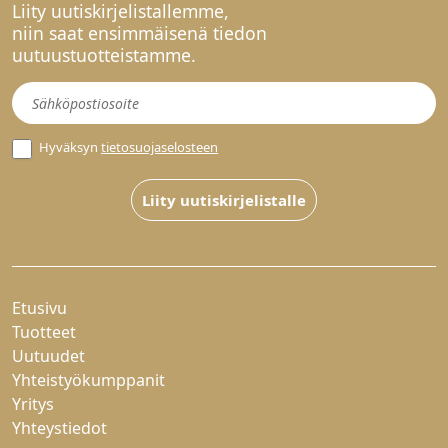
Liity uutiskirjelistallemme,
niin saat ensimmäisenä tiedon
uutuustuotteistamme.
Uutiskirje
Hyväksyn
tietosuojaselosteen
Liity uutiskirjelistalle
Etusivu
Tuotteet
Uutuudet
Yhteistyökumppanit
Yritys
Yhteystiedot