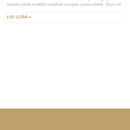
matala peite profiilin päähän rungon sisäpuolelle. Sävy rst-
look, materiaali muovia. Yksikkö pari.
LUE LISÄÄ »