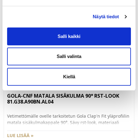
027072
GOLA-CNF MATALA AVOPÄÄTYKPL RST-LOOK
Näytä tiedot
81.G38.AT2.AL04
Salli kaikki
Vetimettömälle ovelle tarkoitetun Gola Clap'n Fit profiilin
avopäädyn peite matalan yläprofiilin päähän. Sävy rst-look,
materiaali muovia. Yksikkö pari.
LUE LISÄÄ »
Salli valinta
Kiellä
027066
GOLA-CNF MATALA SISÄKULMA 90° RST-LOOK
81.G38.A90BN.AL04
Vetimettömälle ovelle tarkoitetun Gola Clap'n Fit yläprofiilin
matala sisäkulmakappale 90°. Sävy rst-look, materiaali
muovia. Yksikkö kpl.
LUE LISÄÄ »