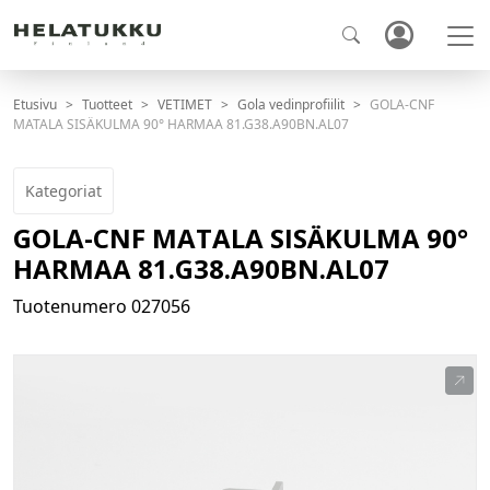
Etusivu
Tuotteet
VETIMET
Gola vedinprofiilit
GOLA-CNF
MATALA SISÄKULMA 90° HARMAA 81.G38.A90BN.AL07
Kategoriat
GOLA-CNF MATALA SISÄKULMA 90°
HARMAA 81.G38.A90BN.AL07
Tuotenumero
027056