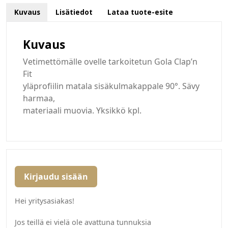
Kuvaus
Lisätiedot
Lataa tuote-esite
Kuvaus
Vetimettömälle ovelle tarkoitetun Gola Clap’n
Fit
yläprofiilin matala sisäkulmakappale 90°. Sävy
harmaa,
materiaali muovia. Yksikkö kpl.
Kirjaudu sisään
Hei yritysasiakas!
Jos teillä ei vielä ole avattuna tunnuksia