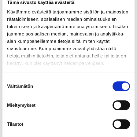
Tämä sivusto käyttää evästeitä
Käytämme evästeitä tarjoamamme sisällön ja mainosten
räätälöimiseen, sosiaalisen median ominaisuuksien
tukemiseen ja kävijämäärämme analysoimiseen. Lisäksi
jaamme sosiaalisen median, mainosalan ja analytiikka-
alan kumppaneillemme tietoja siitä, miten käytät
sivustoamme. Kumppanimme voivat yhdistää näitä
tietoja muihin tietoihin, joita olet antanut heille tai joita on
kerätty, kun olet käyttänyt heidän palvelujaan.
Suostumuksen
Välttämätön
valinta
027030
Mieltymykset
GOLA-CNF YLÄPROFIILI ANOD.ALUM HARJ.
MATALA 4,2M 80.G38.AL07
Tilastot
Vetimettömälle ovelle tarkoitettu Gola Clap'n Fit. Matala
yläprofiili Single, korkeus 48,2mm, asennetaan laatikoston