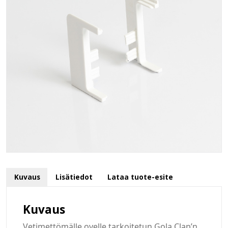
Kuvaus
Lisätiedot
Lataa tuote-esite
Kuvaus
Vetimettömälle ovelle tarkoitetun Gola Clap’n