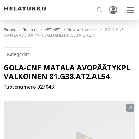
Etusivu
Tuotteet
VETIMET
Gola vedinprofiilit
GOLA-CNF
MATALA AVOPÄÄTYKPL VALKOINEN 81.G38.AT2.AL54
Kategoriat
GOLA-CNF MATALA AVOPÄÄTYKPL
VALKOINEN 81.G38.AT2.AL54
Tuotenumero
027043