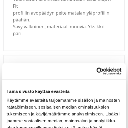
Fit
profiilin avopäädyn peite matalan yläprofiilin
päähän.
Sävy valkoinen, materiaali muovia. Yksikkö
pari.
Kirjaudu sisään
Hei yritysasiakas!
Tämä sivusto käyttää evästeitä
Jos teillä ei vielä ole avattuna tunnuksia
Käytämme evästeitä tarjoamamme sisällön ja mainosten
verkkokauppaamme, niin olkaa yhteydessä
räätälöimiseen, sosiaalisen median ominaisuuksien
mail@helatukku.com
tukemiseen ja kävijämäärämme analysoimiseen. Lisäksi
jaamme sosiaalisen median, mainosalan ja analytiikka-
Määrä pakkauksessa:
alan kumppaneillemme tietoja siitä, miten käytät