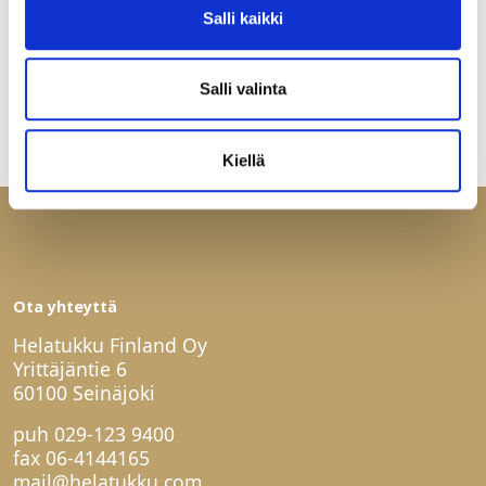
(AL04). Salko 4,2m, myydään kappaleina.
Salli kaikki
Salli valinta
Kiellä
Ota yhteyttä
Helatukku Finland Oy
Yrittäjäntie 6
60100 Seinäjoki
puh
029-123 9400
fax 06-4144165
mail@helatukku.com