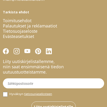
Tarkista ehdot
Toimitusehdot
Palautukset ja reklamaatiot
Tietosuojaseloste
Evästeasetukset
Liity uutiskirjelistallemme,
niin saat ensimmäisenä tiedon
uutuustuotteistamme.
Uutiskirje
Hyväksyn
tietosuojaselosteen
Liity uutiskirjelistalle