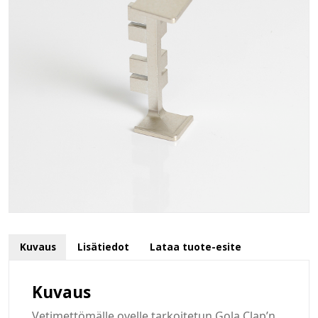
Kuvaus
Lisätiedot
Lataa tuote-esite
Kuvaus
Vetimettömälle ovelle tarkoitetun Gola Clap’n