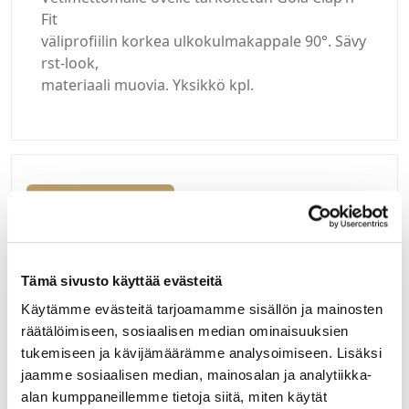
Fit
väliprofiilin korkea ulkokulmakappale 90°. Sävy
rst-look,
materiaali muovia. Yksikkö kpl.
Kirjaudu sisään
Hei yritysasiakas!
Tämä sivusto käyttää evästeitä
Jos teillä ei vielä ole avattuna tunnuksia
verkkokauppaamme, niin olkaa yhteydessä
Käytämme evästeitä tarjoamamme sisällön ja mainosten
mail@helatukku.com
räätälöimiseen, sosiaalisen median ominaisuuksien
tukemiseen ja kävijämäärämme analysoimiseen. Lisäksi
Määrä pakkauksessa:
jaamme sosiaalisen median, mainosalan ja analytiikka-
25
alan kumppaneillemme tietoja siitä, miten käytät