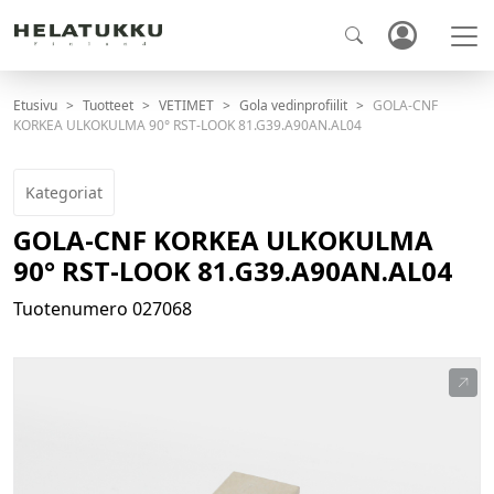
Etusivu
Tuotteet
VETIMET
Gola vedinprofiilit
GOLA-CNF
KORKEA ULKOKULMA 90° RST-LOOK 81.G39.A90AN.AL04
Kategoriat
GOLA-CNF KORKEA ULKOKULMA
90° RST-LOOK 81.G39.A90AN.AL04
Tuotenumero
027068