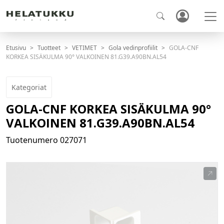
Etusivu
Tuotteet
VETIMET
Gola vedinprofiilit
GOLA-CNF
KORKEA SISÄKULMA 90° VALKOINEN 81.G39.A90BN.AL54
Kategoriat
GOLA-CNF KORKEA SISÄKULMA 90°
VALKOINEN 81.G39.A90BN.AL54
Tuotenumero
027071