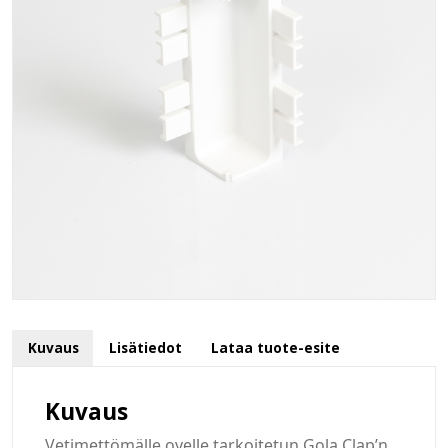
Kuvaus
Lisätiedot
Lataa tuote-esite
Kuvaus
Vetimettömälle ovelle tarkoitetun Gola Clap’n