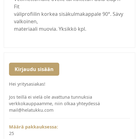
Fit
väliprofiilin korkea sisäkulmakappale 90°. Sävy
valkoinen,
materiaali muovia. Yksikkö kpl.
Kirjaudu sisään
Hei yritysasiakas!
Jos teillä ei vielä ole avattuna tunnuksia
verkkokauppaamme, niin olkaa yhteydessä
mail@helatukku.com
Määrä pakkauksessa:
25