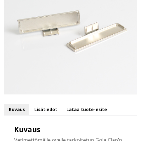
Kuvaus
Lisätiedot
Lataa tuote-esite
Kuvaus
Vetimettömälle ovelle tarkoitetun Gola Clap’n