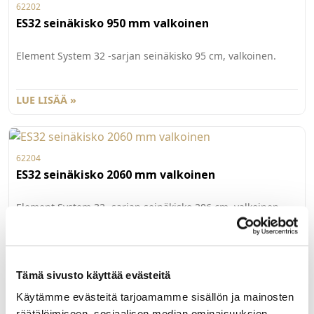
62202
ES32 seinäkisko 950 mm valkoinen
Element System 32 -sarjan seinäkisko 95 cm, valkoinen.
LUE LISÄÄ »
62204
ES32 seinäkisko 2060 mm valkoinen
Element System 32 -sarjan seinäkisko 206 cm, valkoinen.
LUE LISÄÄ »
Tämä sivusto käyttää evästeitä
Käytämme evästeitä tarjoamamme sisällön ja mainosten
60116
räätälöimiseen, sosiaalisen median ominaisuuksien