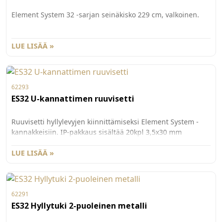
Element System 32 -sarjan seinäkisko 229 cm, valkoinen.
LUE LISÄÄ »
62293
ES32 U-kannattimen ruuvisetti
Ruuvisetti hyllylevyjen kiinnittämiseksi Element System -
kannakkeisiin. IP-pakkaus sisältää 20kpl 3,5x30 mm
ristipäisiä uppokantaruuveja sekä 20kpl 3,5x48 mm
ristipäisiä uppokantaruuveja.
LUE LISÄÄ »
62291
ES32 Hyllytuki 2-puoleinen metalli