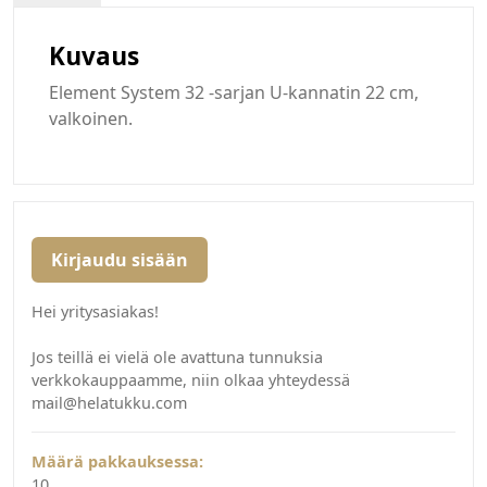
Kuvaus
Element System 32 -sarjan U-kannatin 22 cm,
valkoinen.
Kirjaudu sisään
Hei yritysasiakas!
Jos teillä ei vielä ole avattuna tunnuksia
verkkokauppaamme, niin olkaa yhteydessä
mail@helatukku.com
Määrä pakkauksessa:
10