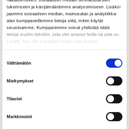
Ovaaliputken päätykannake valkoinen
tukemiseen ja kävijämäärämme analysoimiseen. Lisäksi
jaamme sosiaalisen median, mainosalan ja analytiikka-
Element System -kannattimeen sopiva kannatin
alan kumppaneillemme tietoja siitä, miten käytät
ovaaliputken päätyyn.
sivustoamme. Kumppanimme voivat yhdistää näitä
tietoja muihin tietoihin, joita olet antanut heille tai joita on
LUE LISÄÄ »
kerätty, kun olet käyttänyt heidän palvelujaan.
Suostumuksen
60117
Välttämätön
valinta
Ovaaliputken keskikannake valkoinen
Element System -kannattimeen sopiva kannatin
Mieltymykset
ovaaliputken keskelle.
LUE LISÄÄ »
Tilastot
Markkinointi
62201