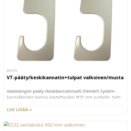
60318
VT-pääty/keskikannatin+tulpat valkoinen/musta
Vaatetangon pääty-/keskikannatinsetti Element System -
kannakkeiden kanssa käytettäväksi Ø25 mm putkelle. Setti
sisältää 2 kpl kannattimia ja putken päätytulpat.
LUE LISÄÄ »