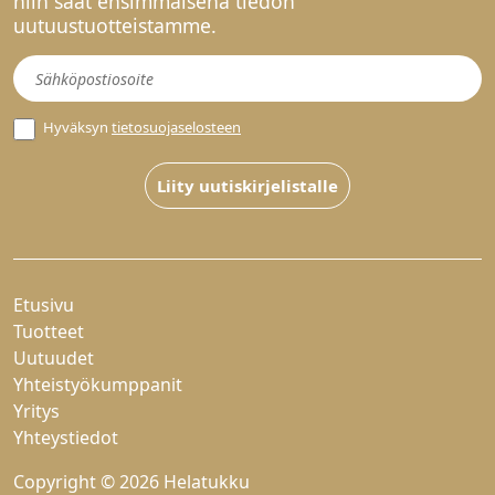
niin saat ensimmäisenä tiedon
uutuustuotteistamme.
Uutiskirje
Hyväksyn
tietosuojaselosteen
Liity uutiskirjelistalle
Etusivu
Tuotteet
Uutuudet
Yhteistyökumppanit
Yritys
Yhteystiedot
Copyright © 2026 Helatukku