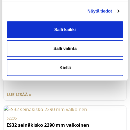
ES32 seinäkisko 450 mm valkoinen
Näytä tiedot
Element System 32 -sarjan seinäkisko 45 cm, valkoinen.
Salli kaikki
LUE LISÄÄ »
Salli valinta
62203
ES32 seinäkisko 1400 mm valkoinen
Kiellä
Element System 32 -sarjan seinäkisko 140 cm, valkoinen.
LUE LISÄÄ »
62205
ES32 seinäkisko 2290 mm valkoinen