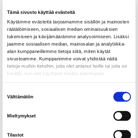
LUE LISÄÄ »
Tämä sivusto käyttää evästeitä
Käytämme evästeitä tarjoamamme sisällön ja mainosten
räätälöimiseen, sosiaalisen median ominaisuuksien
62205
tukemiseen ja kävijämäärämme analysoimiseen. Lisäksi
ES32 seinäkisko 2290 mm valkoinen
jaamme sosiaalisen median, mainosalan ja analytiikka-
alan kumppaneillemme tietoja siitä, miten käytät
Element System 32 -sarjan seinäkisko 229 cm, valkoinen.
sivustoamme. Kumppanimme voivat yhdistää näitä
tietoja muihin tietoihin, joita olet antanut heille tai joita on
kerätty, kun olet käyttänyt heidän palvelujaan.
LUE LISÄÄ »
Suostumuksen
Välttämätön
valinta
62202
ES32 seinäkisko 950 mm valkoinen
Mieltymykset
Element System 32 -sarjan seinäkisko 95 cm, valkoinen.
Tilastot