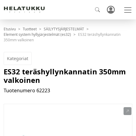
Etusivu
Tuotteet
SÄILYTYSJÄRJESTELMÄT
Element system hyllyjärjestelmät (es32)
ES32 teräshyllynkannatin
350mm valkoinen
Kategoriat
ES32 teräshyllynkannatin 350mm
valkoinen
Tuotenumero
62223