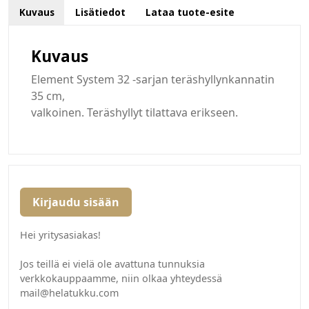
Kuvaus
Lisätiedot
Lataa tuote-esite
Kuvaus
Element System 32 -sarjan teräshyllynkannatin
35 cm,
valkoinen. Teräshyllyt tilattava erikseen.
Kirjaudu sisään
Hei yritysasiakas!
Jos teillä ei vielä ole avattuna tunnuksia
verkkokauppaamme, niin olkaa yhteydessä
mail@helatukku.com