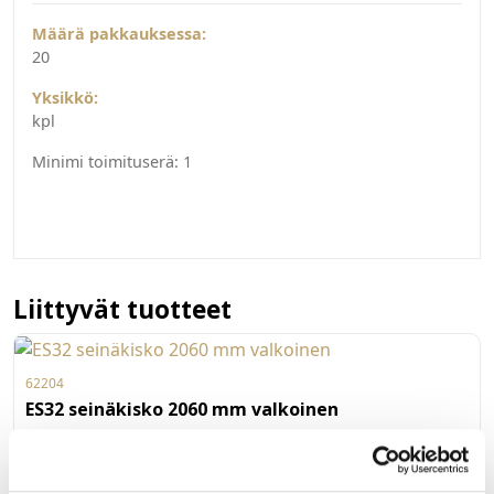
Määrä pakkauksessa:
20
Yksikkö:
kpl
Minimi toimituserä:
1
Liittyvät tuotteet
62204
ES32 seinäkisko 2060 mm valkoinen
Element System 32 -sarjan seinäkisko 206 cm, valkoinen.