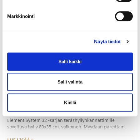
LUE LISÄÄ »
Markkinointi
62201
ES32 seinäkisko 450 mm valkoinen
Näytä tiedot
Element System 32 -sarjan seinäkisko 45 cm, valkoinen.
Salli kaikki
LUE LISÄÄ »
Salli valinta
62235
Kiellä
ES32 teräshylly 800×350 mm valkoinen
Element System 32 -sarjan teräshyllynkannattimille
soveltuva hylly 80x35 cm, valkoinen. Myydään pareittain.
LUE LISÄÄ »