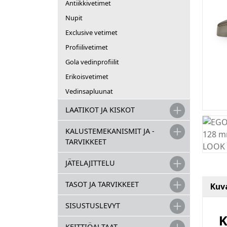
Antiikkivetimet
Nupit
Exclusive vetimet
Profiilivetimet
Gola vedinprofiilit
Erikoisvetimet
Vedinsapluunat
LAATIKOT JA KISKOT
KALUSTEMEKANISMIT JA -
TARVIKKEET
JÄTELAJITTELU
TASOT JA TARVIKKEET
Kuv
SISUSTUSLEVYT
K
KEITTIÖALTAAT