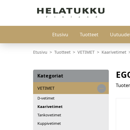
Etusivu
Tuotteet
Uutuude
Etusivu
Tuotteet
VETIMET
Kaarivetimet
EG
Kategoriat
Tuot
VETIMET
D-vetimet
Kaarivetimet
Tankovetimet
Kuppivetimet