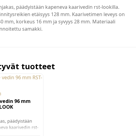
njakas, päädyistään kapeneva kaarivedin rst-lookilla.
innitysreikien etäisyys 128 mm. Kaarivetimen leveys on
40 mm, korkeus 16 mm ja syvyys 28 mm. Materiaali
nnoitettu samakki.
ttyvät tuotteet
8
vedin 96 mm
-LOOK
kas, päädyistään
eva kaarivedin rst-
la. Kiinnitysreikien