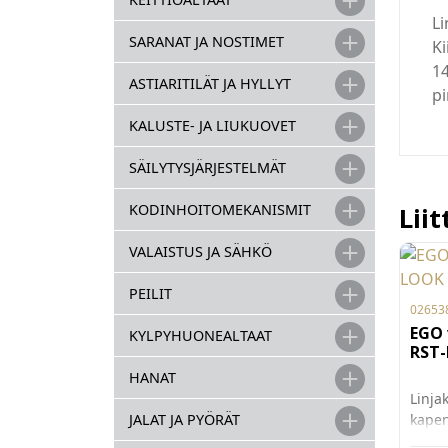
Li
SARANAT JA NOSTIMET
Ki
1
ASTIARITILÄT JA HYLLYT
pi
KALUSTE- JA LIUKUOVET
SÄILYTYSJÄRJESTELMÄT
KODINHOITOMEKANISMIT
Lii
VALAISTUS JA SÄHKÖ
PEILIT
02653
EGO 
KYLPYHUONEALTAAT
RST
HANAT
Linja
kapen
JALAT JA PYÖRÄT
lookil