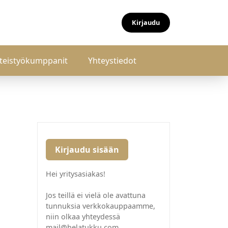
Kirjaudu
teistyökumppanit
Yhteystiedot
Kirjaudu sisään
Hei yritysasiakas!
Jos teillä ei vielä ole avattuna
tunnuksia verkkokauppaamme,
niin olkaa yhteydessä
mail@helatukku.com