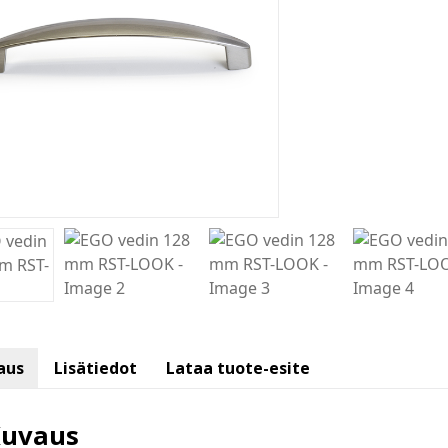
aus
Lisätiedot
Lataa tuote-esite
uvaus