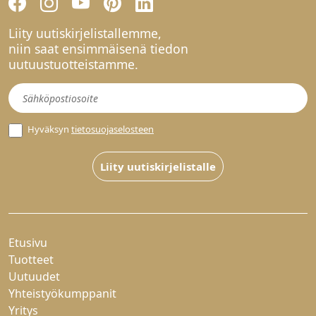
Liity uutiskirjelistallemme,
niin saat ensimmäisenä tiedon
uutuustuotteistamme.
Uutiskirje
Hyväksyn
tietosuojaselosteen
Liity uutiskirjelistalle
Etusivu
Tuotteet
Uutuudet
Yhteistyökumppanit
Yritys