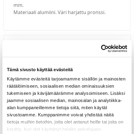
mm.
Materiaali alumiini. Väri harjattu pronssi.
Kirjaudu sisään
Hei yritysasiakas!
Tämä sivusto käyttää evästeitä
Jos teillä ei vielä ole avattuna tunnuksia
Käytämme evästeitä tarjoamamme sisällön ja mainosten
verkkokauppaamme, niin olkaa yhteydessä
räätälöimiseen, sosiaalisen median ominaisuuksien
mail@helatukku.com
tukemiseen ja kävijämäärämme analysoimiseen. Lisäksi
jaamme sosiaalisen median, mainosalan ja analytiikka-
Määrä pakkauksessa:
alan kumppaneillemme tietoja siitä, miten käytät
25
sivustoamme. Kumppanimme voivat yhdistää näitä
tietoja muihin tietoihin, joita olet antanut heille tai joita on
Yksikkö:
kerätty, kun olet käyttänyt heidän palvelujaan.
KPL