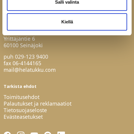
Salli valinta
Ota yhteyttä
Kiellä
Helatukku Finland Oy
Yrittäjäntie 6
60100 Seinäjoki
puh
029-123 9400
fax 06-4144165
mail@helatukku.com
Tarkista ehdot
Toimitusehdot
Palautukset ja reklamaatiot
Tietosuojaseloste
Evästeasetukset