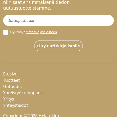
niin saat ensimmäisenä tiedon
uutuustuotteistamme.
Uutiskirje
Hyväksyn
tietosuojaselosteen
Liity uutiskirjelistalle
Etusivu
Tuotteet
Uutuudet
Yhteistyökumppanit
Yritys
Yhteystiedot
Copyright © 2026 Helatukku