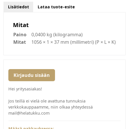
Lisätiedot
Lataa tuote-esite
Mitat
Paino
0,0400 kg (kilogramma)
Mitat
1056 × 1 × 37 mm (millimetri) (P × L × K)
Kirjaudu sisään
Hei yritysasiakas!
Jos teillä ei vielä ole avattuna tunnuksia
verkkokauppaamme, niin olkaa yhteydessä
mail@helatukku.com
Määrä pakkauksessa: