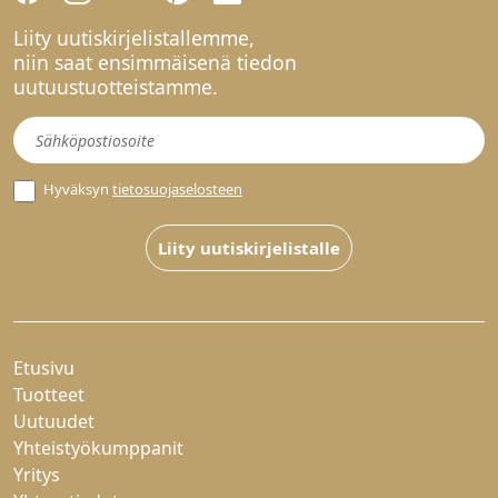
Liity uutiskirjelistallemme,
niin saat ensimmäisenä tiedon
uutuustuotteistamme.
Uutiskirje
Hyväksyn
tietosuojaselosteen
Liity uutiskirjelistalle
Etusivu
Tuotteet
Uutuudet
Yhteistyökumppanit
Yritys