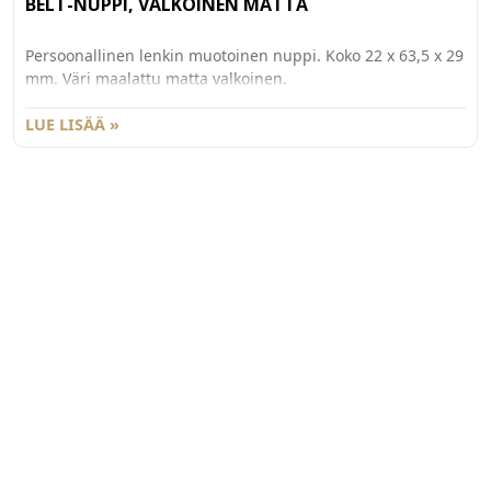
BELT-NUPPI, VALKOINEN MATTA
Persoonallinen lenkin muotoinen nuppi. Koko 22 x 63,5 x 29
mm. Väri maalattu matta valkoinen.
LUE LISÄÄ »