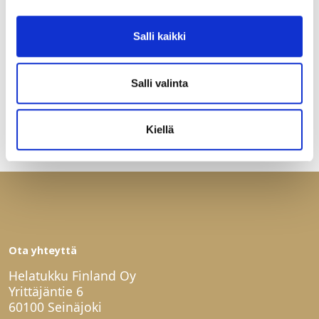
sekä uudelle yhdistäjäruuville. Pituus 25mm. Myydään 5
kpl:en rasioissa.
Salli kaikki
LUE LISÄÄ »
Salli valinta
Kiellä
Ota yhteyttä
Helatukku Finland Oy
Yrittäjäntie 6
60100 Seinäjoki