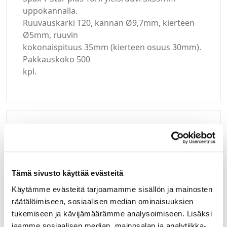
uppokannalla.
Ruuvauskärki T20, kannan Ø9,7mm, kierteen
Ø5mm, ruuvin
kokonaispituus 35mm (kierteen osuus 30mm).
Pakkauskoko 500
kpl.
Kirjaudu sisään
Hei yritysasiakas!
Tämä sivusto käyttää evästeitä
Jos teillä ei vielä ole avattuna tunnuksia
Käytämme evästeitä tarjoamamme sisällön ja mainosten
verkkokauppaamme, niin olkaa yhteydessä
räätälöimiseen, sosiaalisen median ominaisuuksien
mail@helatukku.com
tukemiseen ja kävijämäärämme analysoimiseen. Lisäksi
jaamme sosiaalisen median, mainosalan ja analytiikka-