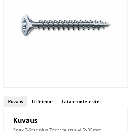
Kuvaus
Lisätiedot
Lataa tuote-esite
Kuvaus
Spax T-Star plus Torx yleisruuvi 5x35mm