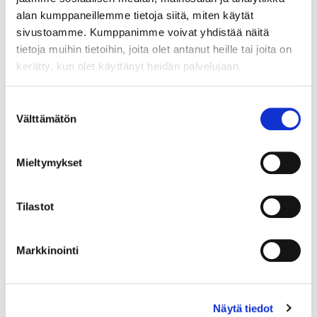
Määrä pakkauksessa:
alan kumppaneillemme tietoja siitä, miten käytät
500
sivustoamme. Kumppanimme voivat yhdistää näitä
Yksikkö:
tietoja muihin tietoihin, joita olet antanut heille tai joita on
KPL
kerätty, kun olet käyttänyt heidän palvelujaan.
Minimi toimituserä:
1
Suostumuksen
Välttämätön
valinta
Mieltymykset
Liittyvät tuotteet
Tilastot
054194
Markkinointi
RUUVAUSKÄRKI T-20 (5 KPL) SPAX 3,5 – 5 MM
TORX-RUUVEILLE
Näytä tiedot
Laadukas SPAX ruuvauskärki T-20 4-5mm Torx-ruuveille