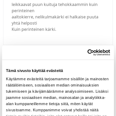
leikkaavat puun kuituja tehokkaammin kuin
perinteinen
aaltokierre, nelikulmakärki ei halkaise puuta
yhtä helposti
Kuin perinteinen kärki.
Kirjaudu sisään
Tämä sivusto käyttää evästeitä
Hei yritysasiakas!
Käytämme evästeitä tarjoamamme sisällön ja mainosten
räätälöimiseen, sosiaalisen median ominaisuuksien
Jos teillä ei vielä ole avattuna tunnuksia
tukemiseen ja kävijämäärämme analysoimiseen. Lisäksi
verkkokauppaamme, niin olkaa yhteydessä
mail@helatukku.com
jaamme sosiaalisen median, mainosalan ja analytiikka-
alan kumppaneillemme tietoja siitä, miten käytät
sivustoamme. Kumppanimme voivat yhdistää näitä
Määrä pakkauksessa: