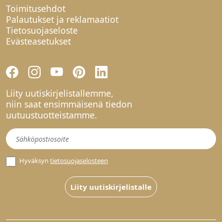
Toimitusehdot
Palautukset ja reklamaatiot
Tietosuojaseloste
Evästeasetukset
Liity uutiskirjelistallemme,
niin saat ensimmäisenä tiedon
uutuustuotteistamme.
Uutiskirje
Hyväksyn
tietosuojaselosteen
Liity uutiskirjelistalle