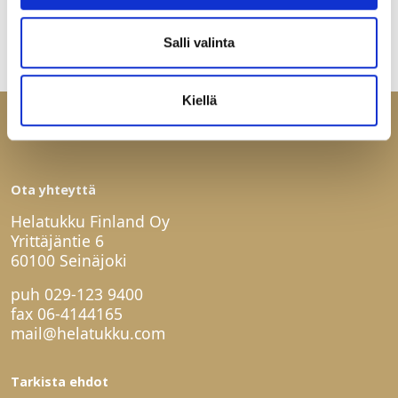
Salli valinta
Kiellä
Ota yhteyttä
Helatukku Finland Oy
Yrittäjäntie 6
60100 Seinäjoki
puh
029-123 9400
fax 06-4144165
mail@helatukku.com
Tarkista ehdot