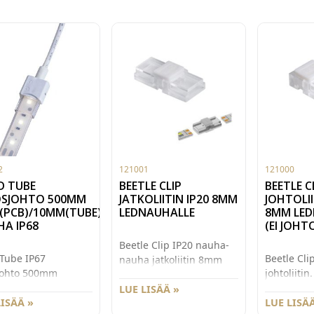
2
121001
121000
D TUBE
BEETLE CLIP
BEETLE C
OSJOHTO 500MM
JATKOLIITIN IP20 8MM
JOHTOLII
(PCB)/10MM(TUBE)
LEDNAUHALLE
8MM LED
A IP68
(EI JOHT
Beetle Clip IP20 nauha-
 Tube IP67
Beetle Cli
nauha jatkoliitin 8mm
sjohto 500mm
johtoliiti
leveille IP20 nauhoille.
la. Liitin sopii
leveille yk
Käyttöjännite 3V-24V ja
LUE LISÄÄ »
leveälle
LISÄÄ »
nauhoille.
LUE LISÄÄ
maksimi virrankesto 5A.