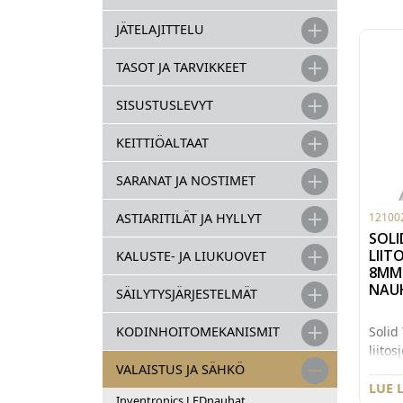
JÄTELAJITTELU
TASOT JA TARVIKKEET
SISUSTUSLEVYT
KEITTIÖALTAAT
SARANAT JA NOSTIMET
12100
ASTIARITILÄT JA HYLLYT
SOLI
LIIT
KALUSTE- JA LIUKUOVET
8MM
NAUH
SÄILYTYSJÄRJESTELMÄT
Solid
KODINHOITOMEKANISMIT
liito
johdol
VALAISTUS JA SÄHKÖ
10mm 
LUE 
Inventronics LEDnauhat