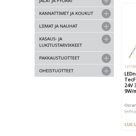
JALAT JA PYÖRÄT
pinta
kulma
KANNATTIMET JA KOUKUT
muunt
välii
LIIMAT JA NAUHAT
Osram
yhtee
KASAUS- JA
jolla
LUKITUSTARVIKKEET
liite
Ledna
PAKKAUSTUOTTEET
Osram
12118
tai T
OHEISTUOTTEET
LED
Kytki
TecF
pääss
24V 
musta
9W/
joka 
muunt
Osram
12109
ledna
On/Of
Short
himm
5m ru
LUE 
(min.
830 
valot