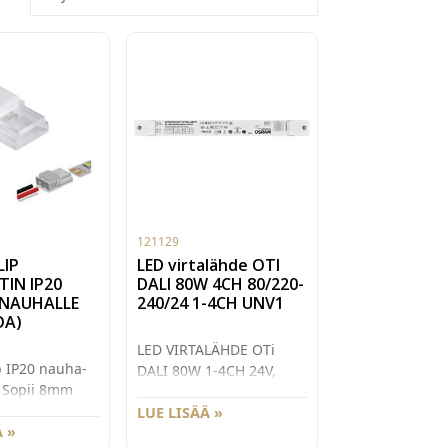
121129
LIP
LED virtalähde OTI
TIN IP20
DALI 80W 4CH 80/220-
NAUHALLE
240/24 1-4CH UNV1
OA)
LED VIRTALÄHDE OTi
p IP20 nauha-
DALI 80W 1-4CH 24V,
n. Sopii 8mm
IP20 346x32x22mm
sivärisille IP20
LUE LISÄÄ »
 Käyttöjännite
 »