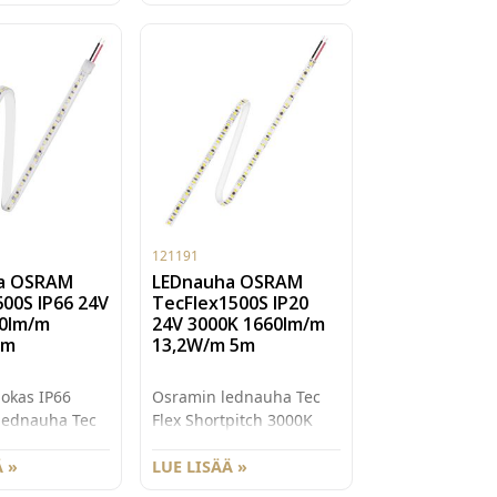
 maksimi
o 5A.
 ei ole johtoja
vaan siihen voi
ennusvaiheessa
ttaiset johdot.
koko max.
121191
a OSRAM
LEDnauha OSRAM
600S IP66 24V
TecFlex1500S IP20
40lm/m
24V 3000K 1660lm/m
5m
13,2W/m 5m
okas IP66
Osramin lednauha Tec
 lednauha Tec
Flex Shortpitch 3000K
pitch 3000K
IP20 5m rullassa.
a. TFP600S-G1-
 »
TF1500S-G1-830
LUE LISÄÄ »
uhan
lednauhan käyttöteho on