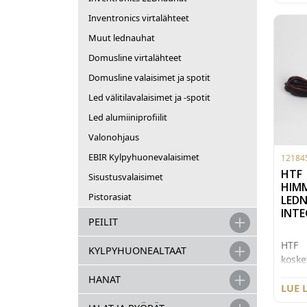
siliko
sisäl
Inventronics virtalähteet
nauha
Muut lednauhat
suora
Domusline virtalähteet
läpi, 
erilli
Domusline valaisimet ja spotit
suoja
Led välitilavalaisimet ja -spotit
Jänni
Led alumiiniprofiilit
maksi
Jos ta
Valonohjaus
niin 
EBIR Kylpyhuonevalaisimet
12184
saa a
HTF
3M:n 
Sisustusvalaisimet
HIM
(tuot
Pistorasiat
LED
INTE
PEILIT
HTF
KYLPYHUONEALTAAT
kosk
ledpr
HANAT
linss
LUE 
alumii