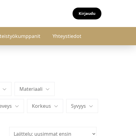
Kirjaudu
teistyökumppanit
Yhteystiedot
Materiaali
eveys
Korkeus
Syvyys