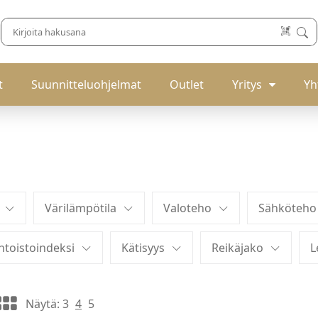
t
Suunnitteluohjelmat
Outlet
Yritys
Yh
Värilämpötila
Valoteho
Sähköteho
ntoistoindeksi
Kätisyys
Reikäjako
L
Näytä:
3
4
5