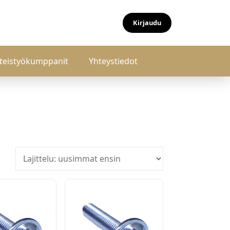
Kirjaudu
teistyökumppanit
Yhteystiedot