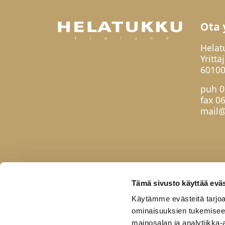
Ota 
Helat
Yrittä
60100
puh
0
fax 0
mail@
Tämä sivusto käyttää eväs
Käytämme evästeitä tarjoa
ominaisuuksien tukemisee
mainosalan ja analytiikka-