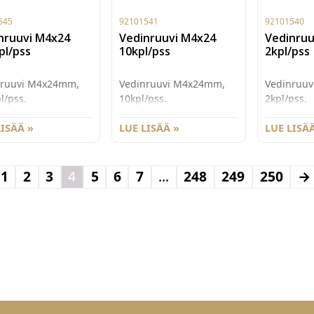
545
92101541
92101540
nruuvi M4x24
Vedinruuvi M4x24
Vedinruu
pl/pss
10kpl/pss
2kpl/pss
nruuvi M4x24mm,
Vedinruuvi M4x24mm,
Vedinruu
l/pss.
10kpl/pss.
2kpl/pss.
LISÄÄ »
LUE LISÄÄ »
LUE LISÄÄ
1
2
3
4
5
6
7
…
248
249
250
→