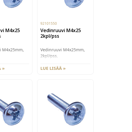
92101550
vi M4x25
Vedinruuvi M4x25
s
2kpl/pss
vi M4x25mm,
Vedinruuvi M4x25mm,
2kpl/pss.
 »
LUE LISÄÄ »