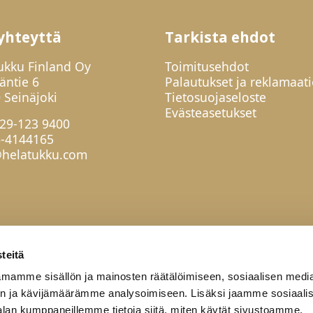
yhteyttä
Tarkista ehdot
ukku Finland Oy
Toimitusehdot
jäntie 6
Palautukset ja reklamaati
 Seinäjoki
Tietosuojaseloste
Evästeasetukset
29-123 9400
6-4144165
helatukku.com
teitä
mamme sisällön ja mainosten räätälöimiseen, sosiaalisen medi
n ja kävijämäärämme analysoimiseen. Lisäksi jaamme sosiaali
alan kumppaneillemme tietoja siitä, miten käytät sivustoamme.