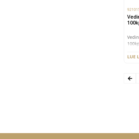
92101
Vedi
100k
Vedi
100kp
LUE 
←