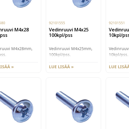
580
92101555
92101551
nruuvi M4x28
Vedinruuvi M4x25
Vedinruu
/pss
100kpl/pss
10kpl/ps
nruuvi M4x28mm,
Vedinruuvi M4x25mm,
Vedinruu
pss.
100kpl/pss.
10kpl/pss.
LISÄÄ »
LUE LISÄÄ »
LUE LISÄÄ