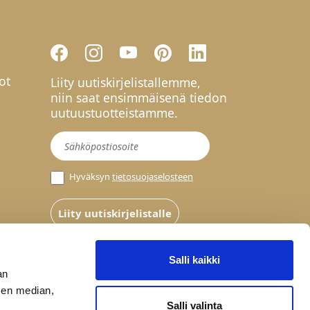
ot
Liity uutiskirjelistallemme,
niin saat ensimmäisenä tiedon
uutuustuotteistamme.
Uutiskirje
Hyväksyn
tietosuojaselosteen
Liity uutiskirjelistalle
Salli kaikki
an
sen median,
Salli valinta