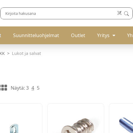
t
Suunnitteluohjelmat
Outlet
Yritys
Yh
IKK
Lukot ja salvat
Näytä:
3
4
5