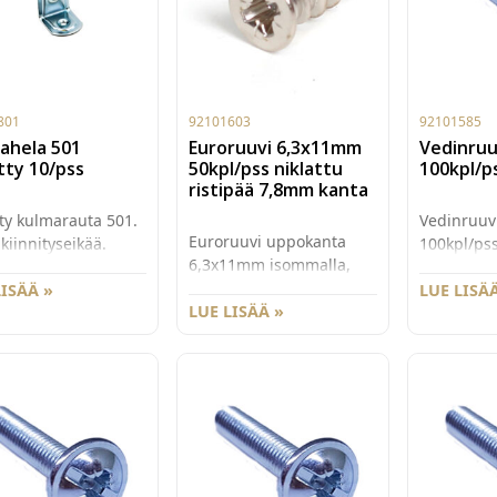
801
92101603
92101585
ahela 501
Euroruuvi 6,3x11mm
Vedinruu
tty 10/pss
50kpl/pss niklattu
100kpl/p
ristipää 7,8mm kanta
tty kulmarauta 501.
Vedinruu
Euroruuvi uppokanta
 kiinnityseikää.
100kpl/pss
6,3x11mm isommalla,
/pss.
7,8mm kannalla. Pz2
LISÄÄ »
LUE LISÄÄ
ristipää sinkitty. 50
LUE LISÄÄ »
kpl/pss.