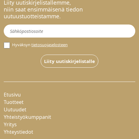
Liity uutiskirjelistallemme,
niin saat ensimmäisenä tiedon
uutuustuotteistamme.
Uutiskirje
Hyväksyn
tietosuojaselosteen
Liity uutiskirjelistalle
Etusivu
Tuotteet
Uutuudet
Yhteistyökumppanit
Yritys
Yhteystiedot