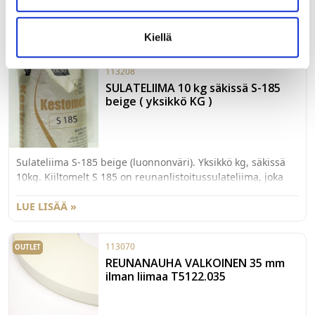
Kiiltomelt S 185 on reunanlistoitussulateliima, joka toimii
hyvin myös hidassyöttöisissä listoituskoneissa. Soveltuu
melamiinireunanauhan, PVC-nauhan, ABS-nauhan,
LUE LISÄÄ »
Kiellä
PVC/ABS-listojen (primeroitu), viilunauhojen, laminaatin ja
massiivipuulistojen kiinnittämiseen. Liima täyttää
113208
rakennusmateriaalien M1-päästöluokituksen.
SULATELIIMA 10 kg säkissä S-185
beige ( yksikkö KG )
Sulateliima S-185 beige (luonnonväri). Yksikkö kg, säkissä
10kg. Kiiltomelt S 185 on reunanlistoitussulateliima, joka
toimii hyvin myös hidassyöttöisissä listoituskoneissa.
Soveltuu melamiinireunanauhan, PVC-nauhan, ABS-
LUE LISÄÄ »
nauhan, PVC/ABS-listojen (primeroitu), viilunauhojen,
laminaatin ja massiivipuulistojen kiinnittämiseen. Liima
113070
OUTLET
täyttää rakennusmateriaalien M1-päästöluokituksen.
REUNANAUHA VALKOINEN 35 mm
ilman liimaa T5122.035