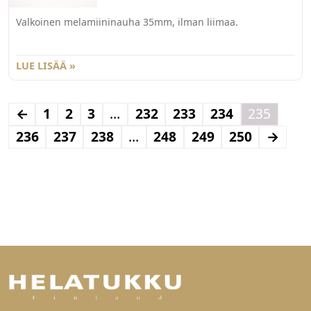
Valkoinen melamiininauha 35mm, ilman liimaa.
LUE LISÄÄ »
←
1
2
3
…
232
233
234
235
236
237
238
…
248
249
250
→