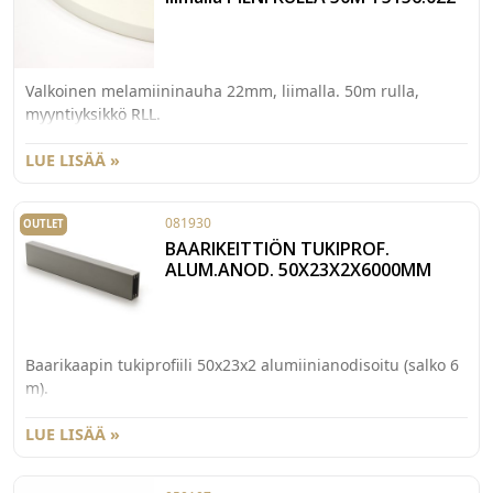
Valkoinen melamiininauha 22mm, liimalla. 50m rulla,
myyntiyksikkö RLL.
LUE LISÄÄ »
081930
OUTLET
BAARIKEITTIÖN TUKIPROF.
ALUM.ANOD. 50X23X2X6000MM
Baarikaapin tukiprofiili 50x23x2 alumiinianodisoitu (salko 6
m).
LUE LISÄÄ »