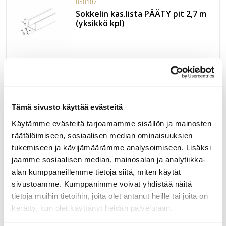
050107
Sokkelin kas.lista PÄÄTY pit 2,7 m
(yksikkö kpl)
Valkoinen sokkelin kasauslista pääty salko 2,7 m
Myyntiyksikkö on KPL. Nipussa 40 salkoa eli 108 m.
LUE LISÄÄ »
Tämä sivusto käyttää evästeitä
Käytämme evästeitä tarjoamamme sisällön ja mainosten
120011
räätälöimiseen, sosiaalisen median ominaisuuksien
STALA JAZZ PYÖREÄ T-38PT Ø438
tukemiseen ja kävijämäärämme analysoimiseen. Lisäksi
jaamme sosiaalisen median, mainosalan ja analytiikka-
alan kumppaneillemme tietoja siitä, miten käytät
sivustoamme. Kumppanimme voivat yhdistää näitä
Stala Jazz pyöreä upotettava allas Ø438mm. Allaskaapin
tietoja muihin tietoihin, joita olet antanut heille tai joita on
minimikoko M50. Altaan syvyys 170mm. Sisältää putkiston
kerätty, kun olet käyttänyt heidän palvelujaan.
koripohjaventtiilillä.
LUE LISÄÄ »