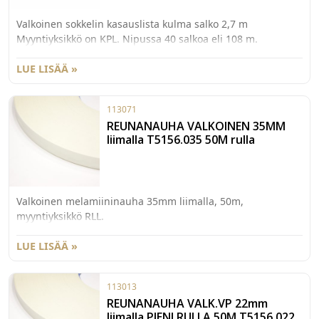
Valkoinen sokkelin kasauslista kulma salko 2,7 m
Myyntiyksikkö on KPL. Nipussa 40 salkoa eli 108 m.
LUE LISÄÄ »
113071
REUNANAUHA VALKOINEN 35MM
liimalla T5156.035 50M rulla
Valkoinen melamiininauha 35mm liimalla, 50m,
myyntiyksikkö RLL.
LUE LISÄÄ »
113013
REUNANAUHA VALK.VP 22mm
liimalla PIENI RULLA 50M T5156.022