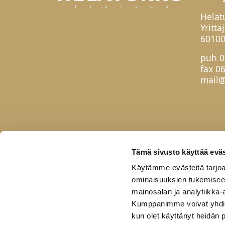
Helat
Yrittä
60100
puh
0
fax 0
mail@
Tämä sivusto käyttää eväs
Käytämme evästeitä tarjoa
ominaisuuksien tukemisee
mainosalan ja analytiikka-
Kumppanimme voivat yhdistää 
kun olet käyttänyt heidän 
Etusivu
Tuotteet
Uutuudet
Yhteis