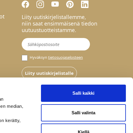
ot
Liity uutiskirjelistallemme,
niin saat ensimmäisenä tiedon
uutuustuotteistamme.
Uutiskirje
Hyväksyn
tietosuojaselosteen
Liity uutiskirjelistalle
Salli kaikki
an
sen median,
Salli valinta
on kerätty,
Kiellä