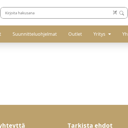
t
Suunnitteluohjelmat
Outlet
Yritys
Yh
yhteyttä
Tarkista ehdot