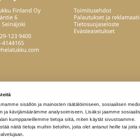
ukku Finland Oy
Toimitusehdot
jäntie 6
Palautukset ja reklamaati
 Seinäjoki
Tietosuojaseloste
Evästeasetukset
29-123 9400
6-4144165
helatukku.com
teitä
mamme sisällön ja mainosten räätälöimiseen, sosiaalisen medi
n ja kävijämäärämme analysoimiseen. Lisäksi jaamme sosiaali
alan kumppaneillemme tietoja siitä, miten käytät sivustoamme.
näitä tietoja muihin tietoihin, joita olet antanut heille tai joita 
palvelujaan.
työkumppanit
Yritys
Yhteystiedot