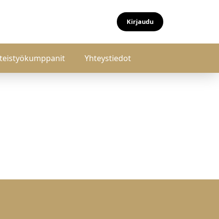
Kirjaudu
teistyökumppanit
Yhteystiedot