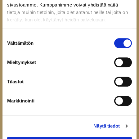
Tarkista ehdot
sivustoamme. Kumppanimme voivat yhdistää näitä
Toimitusehdot
tietoja muihin tietoihin, joita olet antanut heille tai joita on
Palautukset ja reklamaatiot
kerätty, kun olet käyttänyt heidän palvelujaan.
Tietosuojaseloste
Evästeasetukset
Suostumuksen
Välttämätön
valinta
Mieltymykset
Liity uutiskirjelistallemme,
niin saat ensimmäisenä tiedon
uutuustuotteistamme.
Tilastot
Uutiskirje
Markkinointi
Hyväksyn
tietosuojaselosteen
Liity uutiskirjelistalle
Näytä tiedot