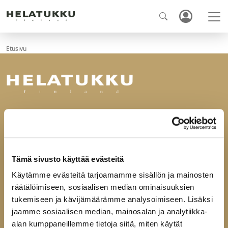
Etusivu
Ota yhteyttä
Helatukku Finland Oy
Yrittäjäntie 6
60100 Seinäjoki
Tämä sivusto käyttää evästeitä
Käytämme evästeitä tarjoamamme sisällön ja mainosten
puh
029-123 9400
räätälöimiseen, sosiaalisen median ominaisuuksien
fax 06-4144165
mail@helatukku.com
tukemiseen ja kävijämäärämme analysoimiseen. Lisäksi
jaamme sosiaalisen median, mainosalan ja analytiikka-
alan kumppaneillemme tietoja siitä, miten käytät