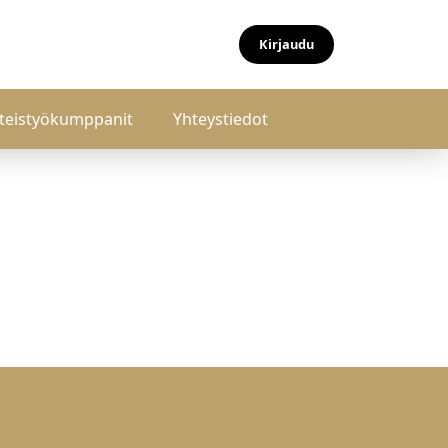
Kirjaudu
teistyökumppanit
Yhteystiedot