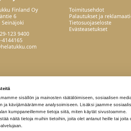
ukku Finland Oy
Toimitusehdot
jäntie 6
Palautukset ja reklamaati
 Seinäjoki
Tietosuojaseloste
Evästeasetukset
29-123 9400
6-4144165
helatukku.com
teitä
mamme sisällön ja mainosten räätälöimiseen, sosiaalisen medi
n ja kävijämäärämme analysoimiseen. Lisäksi jaamme sosiaali
alan kumppaneillemme tietoja siitä, miten käytät sivustoamme.
näitä tietoja muihin tietoihin, joita olet antanut heille tai joita 
palvelujaan.
työkumppanit
Yritys
Yhteystiedot