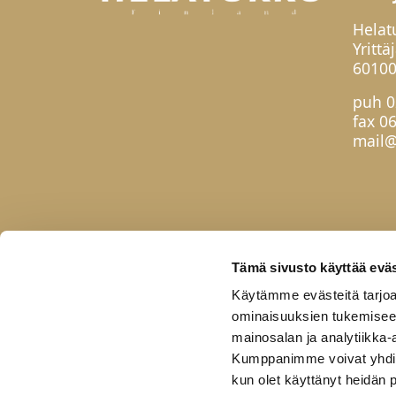
Helat
Yrittä
60100
puh
0
fax 0
mail@
Tämä sivusto käyttää eväs
Käytämme evästeitä tarjoa
ominaisuuksien tukemisee
mainosalan ja analytiikka-
Kumppanimme voivat yhdistää 
kun olet käyttänyt heidän 
Etusivu
Tuotteet
Uutuudet
Yhteis