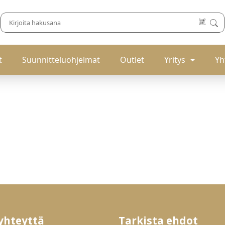
t
Suunnitteluohjelmat
Outlet
Yritys
Yh
yhteyttä
Tarkista ehdot