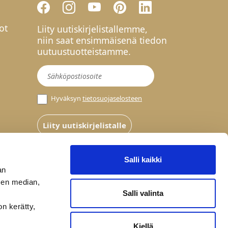
ot
Liity uutiskirjelistallemme,
niin saat ensimmäisenä tiedon
uutuustuotteistamme.
Uutiskirje
Hyväksyn
tietosuojaselosteen
Liity uutiskirjelistalle
Salli kaikki
an
sen median,
Salli valinta
on kerätty,
Kiellä