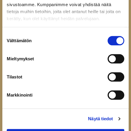
Tarkista ehdot
sivustoamme. Kumppanimme voivat yhdistää näitä
Toimitusehdot
tietoja muihin tietoihin, joita olet antanut heille tai joita on
Palautukset ja reklamaatiot
kerätty, kun olet käyttänyt heidän palvelujaan.
Tietosuojaseloste
Evästeasetukset
Suostumuksen
Välttämätön
valinta
Mieltymykset
Liity uutiskirjelistallemme,
niin saat ensimmäisenä tiedon
uutuustuotteistamme.
Tilastot
Uutiskirje
Markkinointi
Hyväksyn
tietosuojaselosteen
Liity uutiskirjelistalle
Näytä tiedot