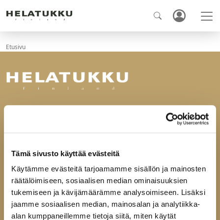
Etusivu
Ota yhteyttä
Helatukku Finland Oy
Yrittäjäntie 6
60100 Seinäjoki
Tämä sivusto käyttää evästeitä
Käytämme evästeitä tarjoamamme sisällön ja mainosten
puh
029-123 9400
räätälöimiseen, sosiaalisen median ominaisuuksien
fax 06-4144165
mail@helatukku.com
tukemiseen ja kävijämäärämme analysoimiseen. Lisäksi
jaamme sosiaalisen median, mainosalan ja analytiikka-
alan kumppaneillemme tietoja siitä, miten käytät