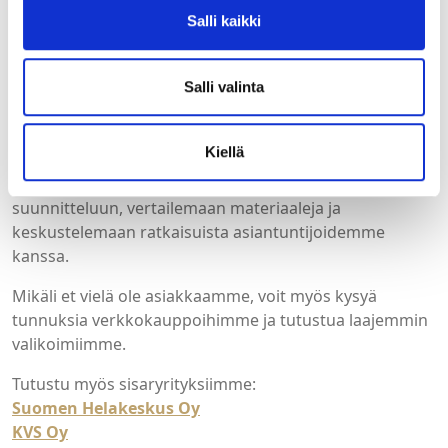
Nähdään jälleen seuraavissa tapahtumissa!
Salli kaikki
Jatketaan keskustelua myös
tapahtuman jälkeen
Salli valinta
Vaikka Billnäsin kesäpäivät ovat tältä vuodelta ohi,
pääset tutustumaan tuotteisiin myös
Kiellä
showroomeissamme Seinäjoella, Tampereella ja
Turussa. Tervetuloa hakemaan uusia ideoita
suunnitteluun, vertailemaan materiaaleja ja
keskustelemaan ratkaisuista asiantuntijoidemme
kanssa.
Mikäli et vielä ole asiakkaamme, voit myös kysyä
tunnuksia verkkokauppoihimme ja tutustua laajemmin
valikoimiimme.
Tutustu myös sisaryrityksiimme:
Suomen Helakeskus Oy
KVS Oy