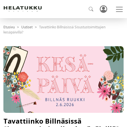
Etusivu
Uutiset
Tavattiinko Billnäsissä Sisustustoimittajien
kesäpäivillä?
Tavattiinko Billnäsissä