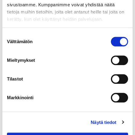
sivustoamme. Kumppanimme voivat yhdistää näitä
tietoja muihin tietoihin, joita olet antanut heille tai joita on
kerätty, kun olet käyttänyt heidän palvelujaan.
Suostumuksen
Välttämätön
valinta
Mieltymykset
Kiitos kohtaamisista Billnäsissä
Tilastot
Lämmin kiitos kaikille osastollamme vierailleille,
ajatuksia vaihtaneille ja uusiin ratkaisuihin tutustuneille.
Markkinointi
Billnäsin kesäpäivät tarjoavat vuodesta toiseen hienon
mahdollisuuden kohdata suunnittelualan ammattilaisia,
kuulla heidän näkemyksiään ja keskustella
Näytä tiedot
tulevaisuuden suunnitteluratkaisuista.