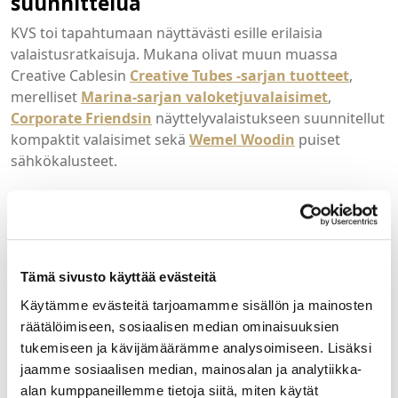
suunnittelua
KVS toi tapahtumaan näyttävästi esille erilaisia
valaistusratkaisuja. Mukana olivat muun muassa
Creative Cablesin
Creative Tubes -sarjan tuotteet
,
merelliset
Marina-sarjan valoketjuvalaisimet
,
Corporate Friendsin
näyttelyvalaistukseen suunnitellut
kompaktit valaisimet sekä
Wemel Woodin
puiset
sähkökalusteet.
Useissa keskusteluissa nousi esille valaistuksen
merkitys osana kokonaisvaltaista sisustussuunnittelua.
Valaisin ei ole enää vain tekninen komponentti, vaan
yhä useammin tärkeä osa tilan tunnelmaa, ilmettä ja
Tämä sivusto käyttää evästeitä
käyttäjäkokemusta. Erityisesti muunneltavat ja
persoonalliset ratkaisut kiinnostivat kävijöitä.
Käytämme evästeitä tarjoamamme sisällön ja mainosten
räätälöimiseen, sosiaalisen median ominaisuuksien
tukemiseen ja kävijämäärämme analysoimiseen. Lisäksi
jaamme sosiaalisen median, mainosalan ja analytiikka-
alan kumppaneillemme tietoja siitä, miten käytät