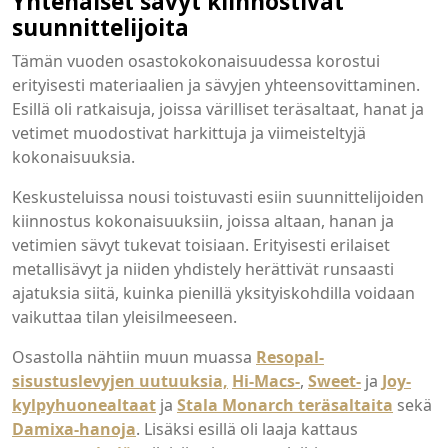
Yhtenäiset sävyt kiinnostivat
suunnittelijoita
Tämän vuoden osastokokonaisuudessa korostui
erityisesti materiaalien ja sävyjen yhteensovittaminen.
Esillä oli ratkaisuja, joissa värilliset teräsaltaat, hanat ja
vetimet muodostivat harkittuja ja viimeisteltyjä
kokonaisuuksia.
Keskusteluissa nousi toistuvasti esiin suunnittelijoiden
kiinnostus kokonaisuuksiin, joissa altaan, hanan ja
vetimien sävyt tukevat toisiaan. Erityisesti erilaiset
metallisävyt ja niiden yhdistely herättivät runsaasti
ajatuksia siitä, kuinka pienillä yksityiskohdilla voidaan
vaikuttaa tilan yleisilmeeseen.
Osastolla nähtiin muun muassa
Resopal-
sisustuslevyjen uutuuksia,
Hi-Macs-
,
Sweet-
ja
Joy-
kylpyhuonealtaat
ja
Stala Monarch teräsaltaita
sekä
Damixa-hanoja
. Lisäksi esillä oli laaja kattaus