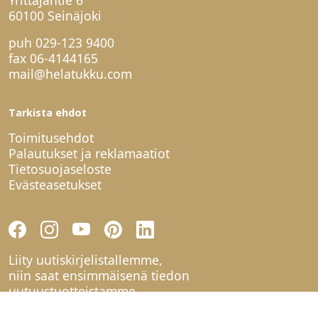
Yrittäjäntie 6
60100 Seinäjoki
puh
029-123 9400
fax 06-4144165
mail@helatukku.com
Tarkista ehdot
Toimitusehdot
Palautukset ja reklamaatiot
Tietosuojaseloste
Evästeasetukset
Liity uutiskirjelistallemme,
niin saat ensimmäisenä tiedon
uutuustuotteistamme.