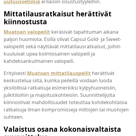
uutuusvetimiä
erilaisiin sisustustyyleihin.
Mittatilausratkaisut herättivät
kiinnostusta
Muatoan valopeilit
keräsivät tapahtuman aikana
paljon huomiota. Esillä olivat Capsul Gold- ja Sweet-
valopeilit sekä näyttävät mittatilausratkaisut, joihin
kuuluivat upea kolmiosainen valopeili ja
kahdeksankulmainen valopeili.
Erityisesti
Muatoan mittatilauspeilit
herättivät
keskustelua siitä, kuinka peileillä voidaan luoda
yksilöllisiä ratkaisuja esimerkiksi kylpyhuoneisiin,
julkitiloihin ja majoituskohteisiin. Suunnittelijoita
kiinnostivat mahdollisuudet toteuttaa kohdekohtaisia
ratkaisuja ilman kompromisseja mittojen tai muotojen
suhteen.
Valaistus osana kokonaisvaltaista