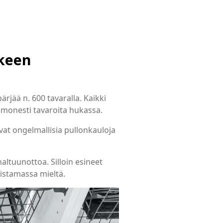
rkeen
rjää n. 600 tavaralla. Kaikki
on monesti tavaroita hukassa.
ovat ongelmallisia pullonkauloja
altuunottoa. Silloin esineet
istamassa mieltä.