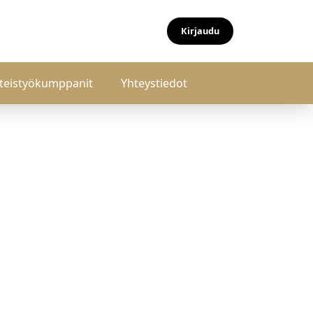
Kirjaudu
teistyökumppanit
Yhteystiedot