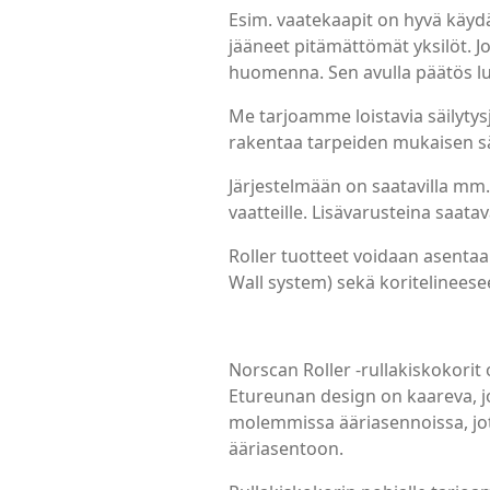
Esim. vaatekaapit on hyvä käydä
jääneet pitämättömät yksilöt. Jos
huomenna. Sen avulla päätös l
Me tarjoamme loistavia säilytysj
rakentaa tarpeiden mukaisen sä
Järjestelmään on saatavilla mm. r
vaatteille. Lisävarusteina saatav
Roller tuotteet voidaan asentaa 
Wall system) sekä koritelineese
Norscan Roller -rullakiskokorit 
Etureunan design on kaareva, j
molemmissa ääriasennoissa, jot
ääriasentoon.