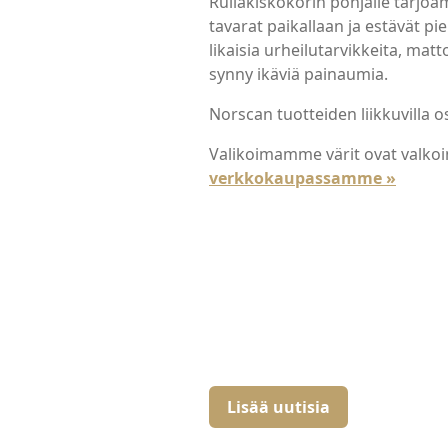
Rullakiskokorin pohjalle tarjo
tavarat paikallaan ja estävät p
likaisia urheilutarvikkeita, ma
synny ikäviä painaumia.
Norscan tuotteiden liikkuvilla o
Valikoimamme värit ovat valkoi
verkkokaupassamme »
Lisää uutisia