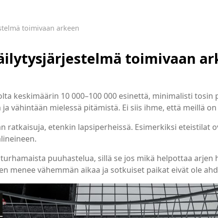
estelmä toimivaan arkeen
äilytysjärjestelmä toimivaan a
ta keskimäärin 10 000–100 000 esinettä, minimalisti tosin pä
oa ja vähintään mielessä pitämistä. Ei siis ihme, että meillä 
n ratkaisuja, etenkin lapsiperheissä. Esimerkiksi eteistilat 
lineineen.
turhamaista puuhastelua, sillä se jos mikä helpottaa arjen h
en menee vähemmän aikaa ja sotkuiset paikat eivät ole ahd