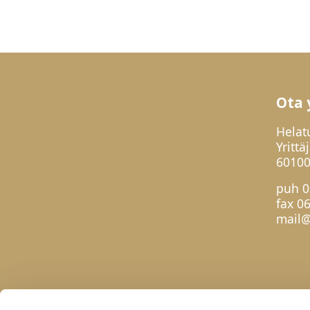
Ota 
Helat
Yrittä
60100
puh
0
fax 0
mail@