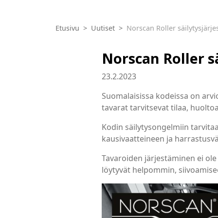
Etusivu
Uutiset
Norscan Roller säilytysjärj
Norscan Roller s
23.2.2023
Suomalaisissa kodeissa on arviol
tavarat tarvitsevat tilaa, huolt
Kodin säilytysongelmiin tarvitaa
kausivaatteineen ja harrastusvä
Tavaroiden järjestäminen ei ole 
löytyvät helpommin, siivoamise