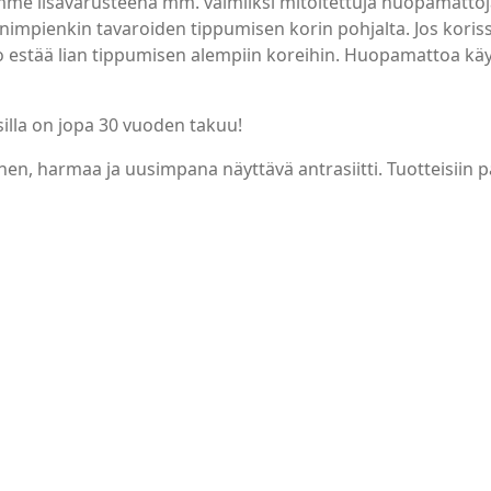
amme lisävarusteena mm. valmiiksi mitoitettuja huopamattoj
ienimpienkin tavaroiden tippumisen korin pohjalta. Jos koris
tto estää lian tippumisen alempiin koreihin. Huopamattoa kä
silla on jopa 30 vuoden takuu!
nen, harmaa ja uusimpana näyttävä antrasiitti. Tuotteisii