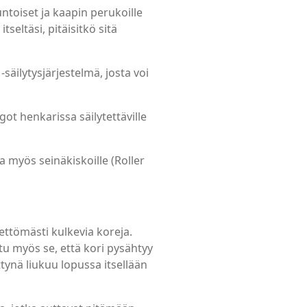
ntoiset ja kaapin perukoille
seltäsi, pitäisitkö sitä
säilytysjärjestelmä, josta voi
got henkarissa säilytettäville
a myös seinäkiskoille (Roller
nettömästi kulkevia koreja.
u myös se, että kori pysähtyy
ynä liukuu lopussa itsellään