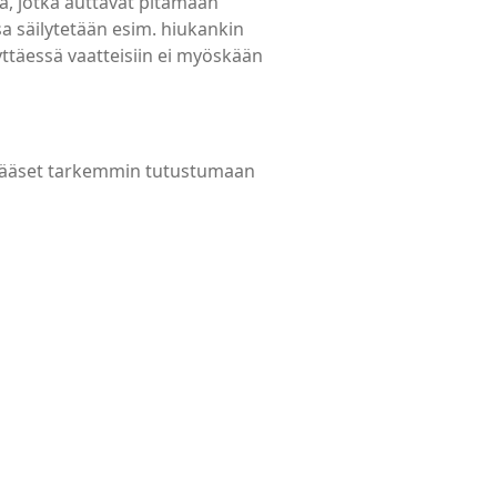
a, jotka auttavat pitämään
sa säilytetään esim. hiukankin
yttäessä vaatteisiin ei myöskään
n pääset tarkemmin tutustumaan