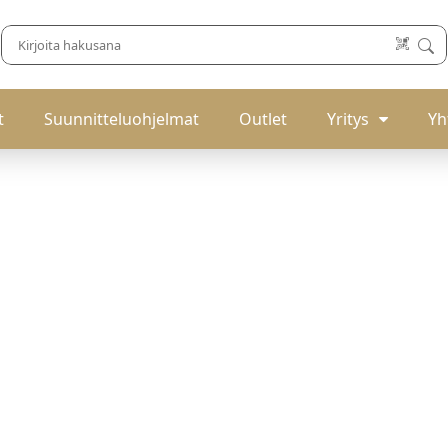
t
Suunnitteluohjelmat
Outlet
Yritys
Yh