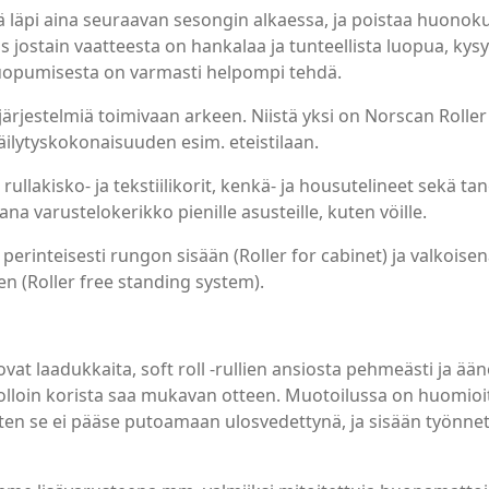
 läpi aina seuraavan sesongin alkaessa, ja poistaa huonoku
 jostain vaatteesta on hankalaa ja tunteellista luopua, kysy it
uopumisesta on varmasti helpompi tehdä.
ärjestelmiä toimivaan arkeen. Niistä yksi on Norscan Roller -
ilytyskokonaisuuden esim. eteistilaan.
ullakisko- ja tekstiilikorit, kenkä- ja housutelineet sekä tan
ana varustelokerikko pienille asusteille, kuten vöille.
perinteisesti rungon sisään (Roller for cabinet) ja valkoisen
en (Roller free standing system).
ovat laadukkaita, soft roll -rullien ansiosta pehmeästi ja ää
olloin korista saa mukavan otteen. Muotoilussa on huomioit
en se ei pääse putoamaan ulosvedettynä, ja sisään työnnett