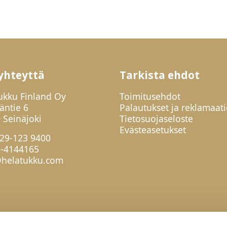
yhteyttä
Tarkista ehdot
ukku Finland Oy
Toimitusehdot
jäntie 6
Palautukset ja reklamaati
 Seinäjoki
Tietosuojaseloste
Evästeasetukset
29-123 9400
6-4144165
helatukku.com