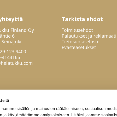
yhteyttä
Tarkista ehdot
ukku Finland Oy
Toimitusehdot
jäntie 6
Palautukset ja reklamaati
 Seinäjoki
Tietosuojaseloste
Evästeasetukset
29-123 9400
6-4144165
helatukku.com
teitä
mamme sisällön ja mainosten räätälöimiseen, sosiaalisen medi
n ja kävijämäärämme analysoimiseen. Lisäksi jaamme sosiaali