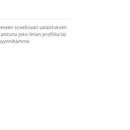
teeseen soveltuvan valaistuksen
stuna joko ilman profiilia tai
 myynniltämme.