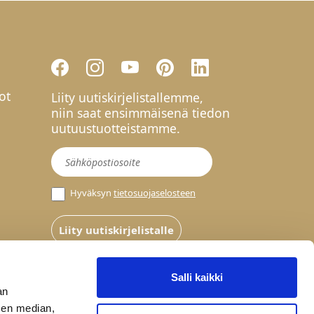
ot
Liity uutiskirjelistallemme,
niin saat ensimmäisenä tiedon
uutuustuotteistamme.
Uutiskirje
Hyväksyn
tietosuojaselosteen
Liity uutiskirjelistalle
Salli kaikki
an
sen median,