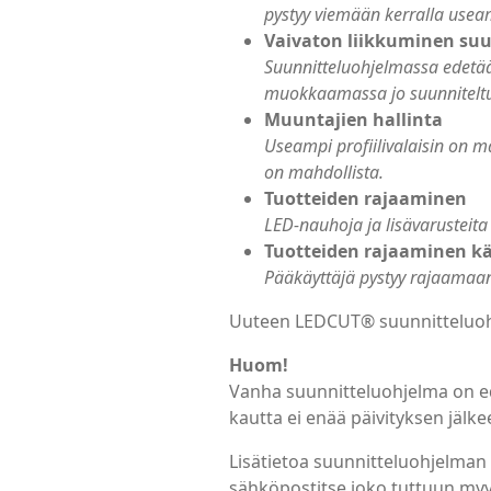
pystyy viemään kerralla use
Vaivaton liikkuminen suu
Suunnitteluohjelmassa edetään
muokkaamassa jo suunniteltu
Muuntajien hallinta
Useampi profiilivalaisin on 
on mahdollista.
Tuotteiden rajaaminen
LED-nauhoja ja lisävarusteita
Tuotteiden rajaaminen kä
Pääkäyttäjä pystyy rajaamaan 
Uuteen LEDCUT® suunnitteluohje
Huom!
Vanha suunnitteluohjelma on ede
kautta ei enää päivityksen jälke
Lisätietoa suunnitteluohjelman 
sähköpostitse joko tuttuun myy