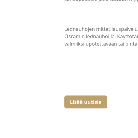
Lednauhojen mittatilauspalvelu 
Osramin lednauhoilla. Käyttöta
valmiiksi upotettavaan tai pint
Lisää uutisia