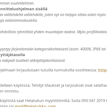
amman suunnitelman.
nnitteluohjelman sisällä
 välilehdeltä välilehdelle, joten nyt on helppo ottaa askel myös
ja valaisinmoduuleita.
mahdollista ryhmittää yhden muuntajan taakse. Myös profiilival
 pystyy järjestämään kategoriakohtaisesti (esim. 4000K, IP66 tai
yttäjätasolla
näkyvät tuotteet alikäyttäjäkohtaisesti
lmaan kirjaudutaan tutuilla tunnuksilla osoitteessa:
http
lleen käytössä. Tehdyt tilaukset ja tarjoukset ovat selattav
en onnistu.
käytöstä saat Helatukun myyntitiimiltä. Soita 093-541 2019 
jään tai
mail@helatukku.com