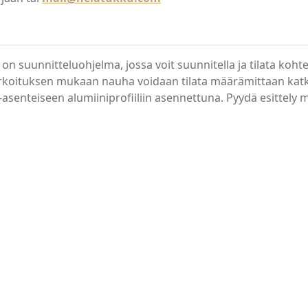
on suunnitteluohjelma, jossa voit suunnitella ja tilata koh
rkoituksen mukaan nauha voidaan tilata määrämittaan katkai
a-asenteiseen alumiiniprofiiliin asennettuna. Pyydä esittely