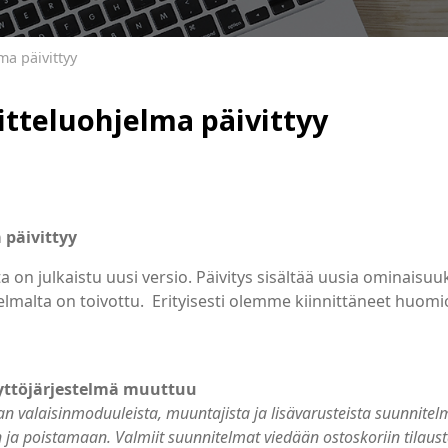
a päivittyy
teluohjelma päivittyy
päivittyy
n julkaistu uusi versio. Päivitys sisältää uusia ominaisuu
jelmalta on toivottu. Erityisesti olemme kiinnittäneet huom
yttöjärjestelmä muuttuu
an valaisinmoduuleista, muuntajista ja lisävarusteista suunnitel
 poistamaan. Valmiit suunnitelmat viedään ostoskoriin tilausta 