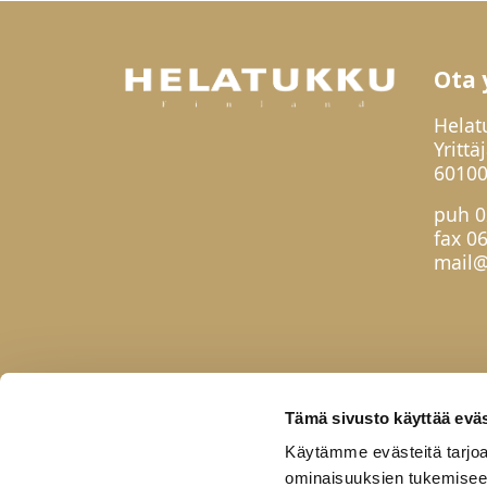
Ota 
Helat
Yrittä
60100
puh
0
fax 0
mail@
Tämä sivusto käyttää eväs
Käytämme evästeitä tarjoa
ominaisuuksien tukemisee