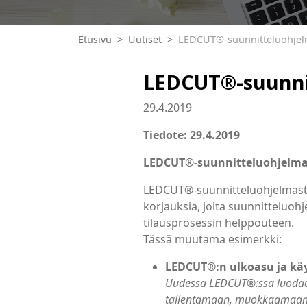
Etusivu
Uutiset
LEDCUT®-suunnitteluohjelm
LEDCUT®-suunnit
29.4.2019
Tiedote: 29.4.2019
LEDCUT®-suunnitteluohjelma 
LEDCUT®-suunnitteluohjelmasta o
korjauksia, joita suunnitteluoh
tilausprosessin helppouteen.
Tässä muutama esimerkki:
LEDCUT®:n ulkoasu ja kä
Uudessa LEDCUT
®
:ssa luoda
tallentamaan, muokkaamaan ja