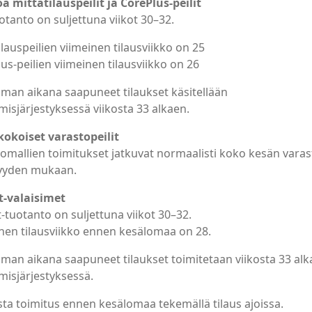
 mittatilauspeilit ja CorePlus-peilit
uotanto on suljettuna viikot 30–32.
ilauspeilien viimeinen tilausviikko on 25
us-peilien viimeinen tilausviikko on 26
man aikana saapuneet tilaukset käsitellään
isjärjestyksessä viikosta 33 alkaen.
okoiset varastopeilit
omallien toimitukset jatkuvat normaalisti koko kesän vara
vyyden mukaan.
t-valaisimet
-tuotanto on suljettuna viikot 30–32.
nen tilausviikko ennen kesälomaa on 28.
man aikana saapuneet tilaukset toimitetaan viikosta 33 al
isjärjestyksessä.
ta toimitus ennen kesälomaa tekemällä tilaus ajoissa.