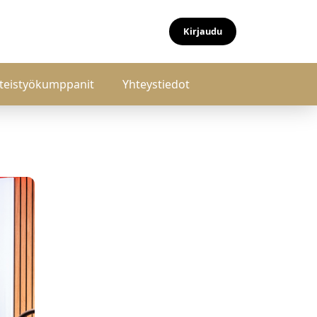
Kirjaudu
teistyökumppanit
Yhteystiedot