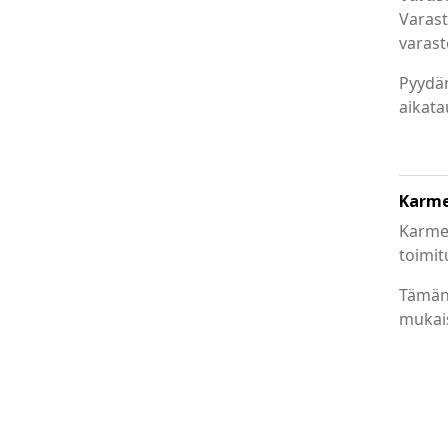
Varast
varast
Pyydä
aikata
Karmel
Karmel
toimit
Tämän 
mukais