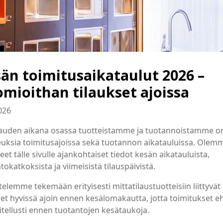
än toimitusaikataulut 2026 –
mioithan tilaukset ajoissa
026
auden aikana osassa tuotteistamme ja tuotannoistamme o
uksia toimitusajoissa sekä tuotannon aikatauluissa. Olem
et tälle sivulle ajankohtaiset tiedot kesän aikatauluista,
tokatkoksista ja viimeisistä tilauspäivistä.
telemme tekemään erityisesti mittatilaustuotteisiin liittyvät
set hyvissä ajoin ennen kesälomakautta, jotta toimitukset eh
tellusti ennen tuotantojen kesätaukoja.