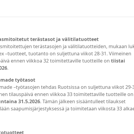
smitoitetut terästasot ja välitilatuotteet
smitoitettujen terästasojen ja välitilatuotteiden, mukaan lu
ex –tuotteet, tuotanto on suljettuna viikot 28-31. Viimeinen
päivä ennen viikkoa 32 toimitettaville tuotteille on
tiistai
026
.
r-made työtasot
-made –työtasojen tehdas Ruotsissa on suljettuna viikot 29-
nen tilauspäivä ennen viikkoa 33 toimitettaville tuotteille on
ntaina 31.5.2026
. Tämän jälkeen sisääntulleet tilaukset
llään saapumisjärjestyksessä ja toimitetaan viikosta 33 alka
totuotteet