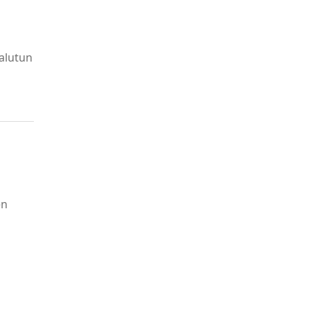
alutun
en