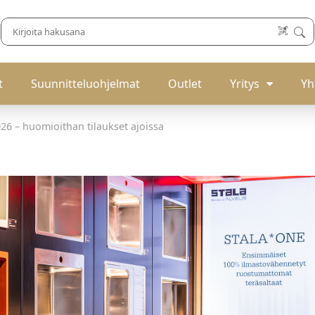
t
Suunnitteluohjelmat
Outlet
Yritys
Yh
26 – huomioithan tilaukset ajoissa