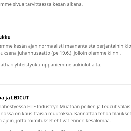
ämme sivua tarvittaessa kesän aikana.
ukku
emme kesän ajan normaalisti maanantaista perjantaihin klo
uksena juhannusaatto (pe 19.6.), jolloin olemme kiinni.
tathan yhteistyökumppaniemme aukiolot alta.
a ja LEDCUT
lähestyessä HTF Industryn Muatoan peilien ja Ledcut-valai
nossa on kausittaisia muutoksia. Kannattaa tehdä tilaukse
ä ajoin, jotta toimitukset ehtivät ennen kesälomaa.