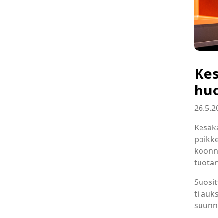
Kes
huo
26.5.2
Kesäk
poikke
koonne
tuotan
Suosit
tilauk
suunni