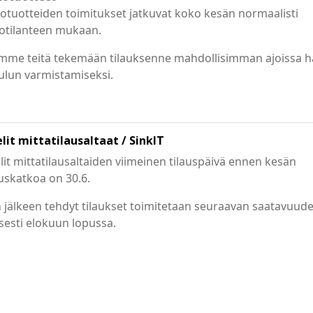
otuotteiden toimitukset jatkuvat koko kesän normaalisti
otilanteen mukaan.
mme teitä tekemään tilauksenne mahdollisimman ajoissa h
ulun varmistamiseksi.
it mittatilausaltaat / SinkIT
it mittatilausaltaiden viimeinen tilauspäivä ennen kesän
uskatkoa on 30.6.
jälkeen tehdyt tilaukset toimitetaan seuraavan saatavuud
esti elokuun lopussa.