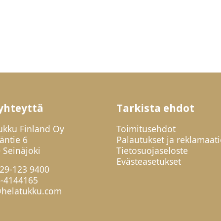
yhteyttä
Tarkista ehdot
ukku Finland Oy
Toimitusehdot
jäntie 6
Palautukset ja reklamaati
 Seinäjoki
Tietosuojaseloste
Evästeasetukset
29-123 9400
6-4144165
helatukku.com