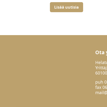
Lisää uutisia
Ota 
Helat
Yrittä
60100
puh
0
fax 0
mail@