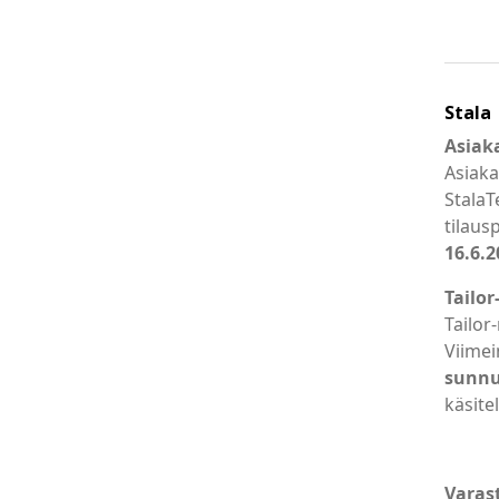
Stala
Asiaka
Asiaka
StalaT
tilaus
16.6.2
Tailo
Tailor
Viimei
sunnu
käsite
Varas