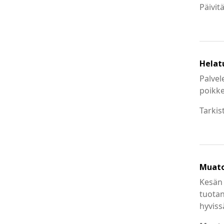
Päivit
Helat
Palvel
poikke
Tarkis
Muato
Kesän 
tuotan
hyviss