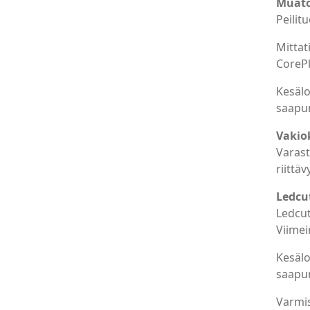
Muatoa
Peilit
Mittat
CorePl
Kesälo
saapum
Vakiok
Varast
riittä
Ledcu
Ledcut
Viimei
Kesälo
saapum
Varmis