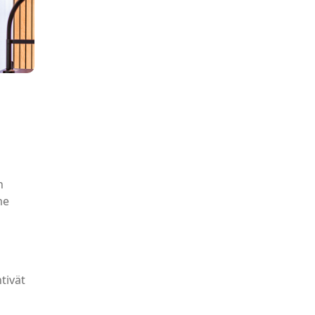
n
me
tivät