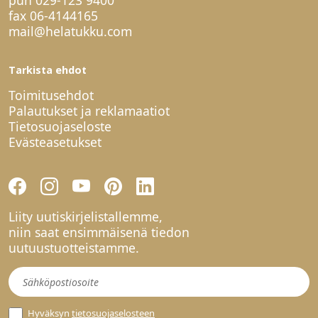
fax 06-4144165
mail@helatukku.com
Tarkista ehdot
Toimitusehdot
Palautukset ja reklamaatiot
Tietosuojaseloste
Evästeasetukset
Liity uutiskirjelistallemme,
niin saat ensimmäisenä tiedon
uutuustuotteistamme.
Uutiskirje
Hyväksyn
tietosuojaselosteen