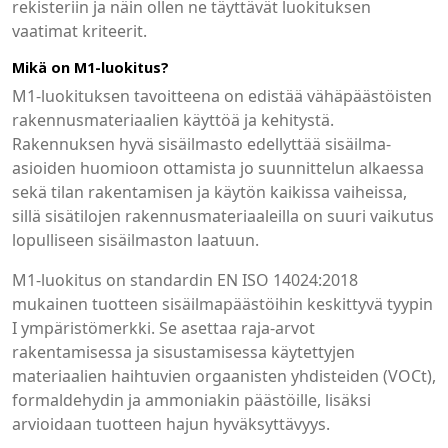
rekisteriin ja näin ollen ne täyttävät luokituksen
vaatimat kriteerit.
Mikä on M1-luokitus?
M1-luokituksen tavoitteena on edistää vähäpäästöisten
rakennusmateriaalien käyttöä ja kehitystä.
Rakennuksen hyvä sisäilmasto edellyttää sisäilma-
asioiden huomioon ottamista jo suunnittelun alkaessa
sekä tilan rakentamisen ja käytön kaikissa vaiheissa,
sillä sisätilojen rakennusmateriaaleilla on suuri vaikutus
lopulliseen sisäilmaston laatuun.
M1-luokitus on standardin EN ISO 14024:2018
mukainen tuotteen sisäilmapäästöihin keskittyvä tyypin
I ympäristömerkki. Se asettaa raja-arvot
rakentamisessa ja sisustamisessa käytettyjen
materiaalien haihtuvien orgaanisten yhdisteiden (VOCt),
formaldehydin ja ammoniakin päästöille, lisäksi
arvioidaan tuotteen hajun hyväksyttävyys.