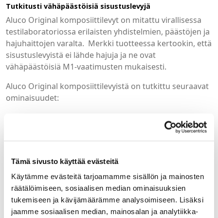
Tutkitusti vähäpäästöisiä sisustuslevyjä
Aluco Original komposiittilevyt on mitattu virallisessa
testilaboratoriossa erilaisten yhdistelmien, päästöjen ja
hajuhaittojen varalta. Merkki tuotteessa kertookin, että
sisustuslevyistä ei lähde hajuja ja ne ovat
vähäpäästöisiä M1-vaatimusten mukaisesti.
Aluco Original komposiittilevyistä on tutkittu seuraavat
ominaisuudet:
• haihtuvien orgaanisten yhdisteiden kokonaisemissio
(total volatile organic compounds, TVOC)
• voimassa olevan EU-LCI-listauksen mukaisten
yksittäisten haihtuvien orgaanisten yhdisteiden (volatile
Tämä sivusto käyttää evästeitä
organic compounds, VOC) emissiot
• formaldehydin (HCOH) emissio
Käytämme evästeitä tarjoamamme sisällön ja mainosten
• ammoniakin (NH3) emissio
räätälöimiseen, sosiaalisen median ominaisuuksien
• asetuksen (EY) N:o 1272/2008 liitteen VI mukaisten
tukemiseen ja kävijämäärämme analysoimiseen. Lisäksi
haihtuvien karsinogeenisten yhdisteiden emissiot
jaamme sosiaalisen median, mainosalan ja analytiikka-