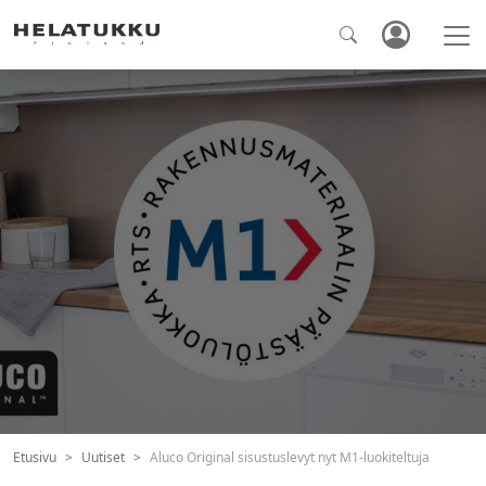
Etusivu
Uutiset
Aluco Original sisustuslevyt nyt M1-luokiteltuja