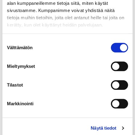
• haju
alan kumppaneillemme tietoja siitä, miten käytät
sivustoamme. Kumppanimme voivat yhdistää näitä
Hyvä sisäilma parantaa paitsi tilan viihtyvyyttä, niin
tietoja muihin tietoihin, joita olet antanut heille tai joita on
myös vähentää sairauksia ja nostattaa työtehoa. Se on
kerätty, kun olet käyttänyt heidän palvelujaan.
hajutonta eikä siinä ei ole terveydelle haitallisia
epäpuhtauksia. Valitsemalla Aluco Original
Suostumuksen
sisustuslevyt, on siis mahdollista vaikuttaa sisäilman
Välttämätön
valinta
parempaan laatuun.
Tutustu mallistoomme »
Mieltymykset
Todistukset kunnossa
Tutustu Aluco Original sisustuslevyille myönnettyyn
Tilastot
päästöluokitustodistukseen »
Tutustu Rakennustiedon ylläpitämään
rekisteriin »
Markkinointi
Näytä tiedot