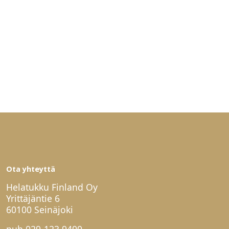
Ota yhteyttä
Helatukku Finland Oy
Yrittäjäntie 6
60100 Seinäjoki
puh
029-123 9400