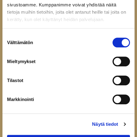
Tarkista ehdot
sivustoamme. Kumppanimme voivat yhdistää näitä
Toimitusehdot
tietoja muihin tietoihin, joita olet antanut heille tai joita on
Palautukset ja reklamaatiot
kerätty, kun olet käyttänyt heidän palvelujaan.
Tietosuojaseloste
Evästeasetukset
Suostumuksen
Välttämätön
valinta
Mieltymykset
Liity uutiskirjelistallemme,
niin saat ensimmäisenä tiedon
uutuustuotteistamme.
Tilastot
Uutiskirje
Markkinointi
Hyväksyn
tietosuojaselosteen
Liity uutiskirjelistalle
Näytä tiedot