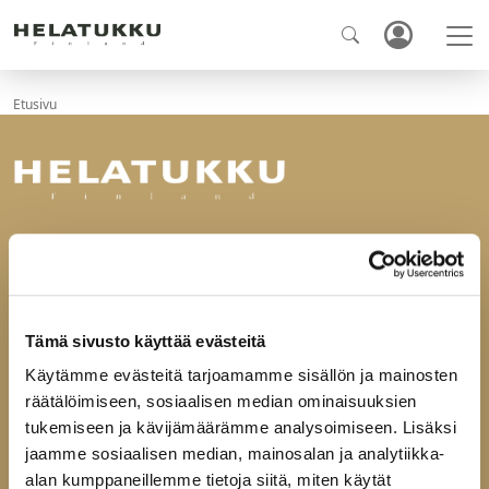
Etusivu
Ota yhteyttä
Helatukku Finland Oy
Yrittäjäntie 6
60100 Seinäjoki
Tämä sivusto käyttää evästeitä
Käytämme evästeitä tarjoamamme sisällön ja mainosten
puh
029-123 9400
räätälöimiseen, sosiaalisen median ominaisuuksien
fax 06-4144165
mail@helatukku.com
tukemiseen ja kävijämäärämme analysoimiseen. Lisäksi
jaamme sosiaalisen median, mainosalan ja analytiikka-
alan kumppaneillemme tietoja siitä, miten käytät