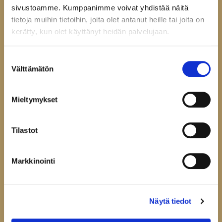
Tarkista ehdot
sivustoamme. Kumppanimme voivat yhdistää näitä
Toimitusehdot
tietoja muihin tietoihin, joita olet antanut heille tai joita on
Palautukset ja reklamaatiot
kerätty, kun olet käyttänyt heidän palvelujaan.
Tietosuojaseloste
Evästeasetukset
Suostumuksen
Välttämätön
valinta
Mieltymykset
Liity uutiskirjelistallemme,
niin saat ensimmäisenä tiedon
uutuustuotteistamme.
Tilastot
Uutiskirje
Markkinointi
Hyväksyn
tietosuojaselosteen
Liity uutiskirjelistalle
Näytä tiedot