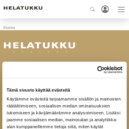
Etusivu
Ota yhteyttä
Helatukku Finland Oy
Yrittäjäntie 6
60100 Seinäjoki
Tämä sivusto käyttää evästeitä
Käytämme evästeitä tarjoamamme sisällön ja mainosten
puh
029-123 9400
räätälöimiseen, sosiaalisen median ominaisuuksien
fax 06-4144165
mail@helatukku.com
tukemiseen ja kävijämäärämme analysoimiseen. Lisäksi
jaamme sosiaalisen median, mainosalan ja analytiikka-
alan kumppaneillemme tietoja siitä, miten käytät