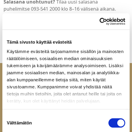
Salasana unohtunut?
Tilaa uusi salasana
puhelimitse 093-541 2000 klo 8–16 välisenä aikana.
Tervetuloa Helatukun yritysasiakkaille suunnattuun
verkkokauppaan. Jos sinulla ei ole vielä tunnuksia, ota
yhteyttä:
mail@helatukku.com
Tämä sivusto käyttää evästeitä
Käytämme evästeitä tarjoamamme sisällön ja mainosten
räätälöimiseen, sosiaalisen median ominaisuuksien
tukemiseen ja kävijämäärämme analysoimiseen. Lisäksi
jaamme sosiaalisen median, mainosalan ja analytiikka-
alan kumppaneillemme tietoja siitä, miten käytät
sivustoamme. Kumppanimme voivat yhdistää näitä
tietoja muihin tietoihin, joita olet antanut heille tai joita on
Ota yhteyttä
kerätty, kun olet käyttänyt heidän palvelujaan.
Helatukku Finland Oy
Yrittäjäntie 6
Suostumuksen
Välttämätön
60100 Seinäjoki
valinta