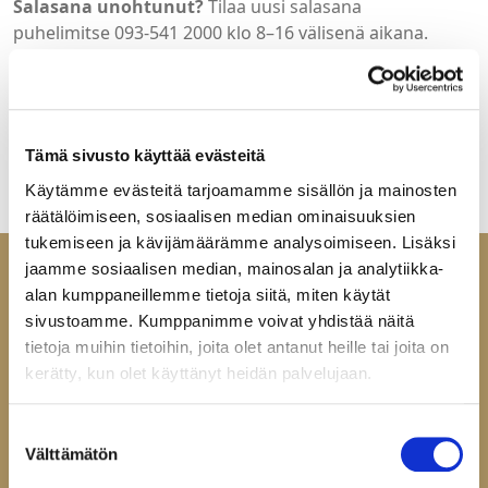
Salasana unohtunut?
Tilaa uusi salasana
puhelimitse 093-541 2000 klo 8–16 välisenä aikana.
Tervetuloa Helatukun yritysasiakkaille suunnattuun
verkkokauppaan. Jos sinulla ei ole vielä tunnuksia, ota
yhteyttä:
mail@helatukku.com
Tämä sivusto käyttää evästeitä
Käytämme evästeitä tarjoamamme sisällön ja mainosten
räätälöimiseen, sosiaalisen median ominaisuuksien
tukemiseen ja kävijämäärämme analysoimiseen. Lisäksi
jaamme sosiaalisen median, mainosalan ja analytiikka-
alan kumppaneillemme tietoja siitä, miten käytät
sivustoamme. Kumppanimme voivat yhdistää näitä
tietoja muihin tietoihin, joita olet antanut heille tai joita on
Ota yhteyttä
kerätty, kun olet käyttänyt heidän palvelujaan.
Helatukku Finland Oy
Yrittäjäntie 6
Suostumuksen
Välttämätön
60100 Seinäjoki
valinta