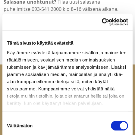
Salasana unohtunut?
Tilaa uusi salasana
puhelimitse 093-541 2000 klo 8–16 välisenä aikana.
Tervetuloa Helatukun yritysasiakkaille suunnattuun
verkkokauppaan. Jos sinulla ei ole vielä tunnuksia, ota
yhteyttä:
mail@helatukku.com
Tämä sivusto käyttää evästeitä
Käytämme evästeitä tarjoamamme sisällön ja mainosten
räätälöimiseen, sosiaalisen median ominaisuuksien
tukemiseen ja kävijämäärämme analysoimiseen. Lisäksi
jaamme sosiaalisen median, mainosalan ja analytiikka-
alan kumppaneillemme tietoja siitä, miten käytät
sivustoamme. Kumppanimme voivat yhdistää näitä
tietoja muihin tietoihin, joita olet antanut heille tai joita on
Ota yhteyttä
kerätty, kun olet käyttänyt heidän palvelujaan.
Helatukku Finland Oy
Yrittäjäntie 6
Suostumuksen
Välttämätön
60100 Seinäjoki
valinta