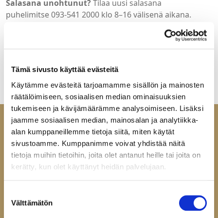
Salasana unohtunut?
Tilaa uusi salasana
puhelimitse 093-541 2000 klo 8–16 välisenä aikana.
Tervetuloa Helatukun yritysasiakkaille suunnattuun
verkkokauppaan. Jos sinulla ei ole vielä tunnuksia, ota
yhteyttä:
mail@helatukku.com
Tämä sivusto käyttää evästeitä
Käytämme evästeitä tarjoamamme sisällön ja mainosten
räätälöimiseen, sosiaalisen median ominaisuuksien
tukemiseen ja kävijämäärämme analysoimiseen. Lisäksi
jaamme sosiaalisen median, mainosalan ja analytiikka-
alan kumppaneillemme tietoja siitä, miten käytät
sivustoamme. Kumppanimme voivat yhdistää näitä
tietoja muihin tietoihin, joita olet antanut heille tai joita on
Ota yhteyttä
kerätty, kun olet käyttänyt heidän palvelujaan.
Helatukku Finland Oy
Yrittäjäntie 6
Suostumuksen
Välttämätön
60100 Seinäjoki
valinta